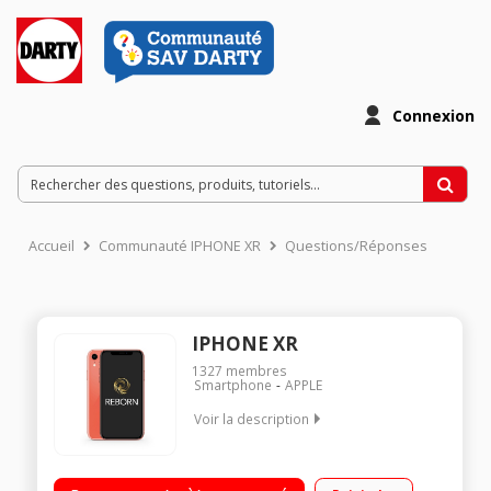
Connexion
Accueil
Communauté IPHONE XR
Questions/Réponses
IPHONE XR
1327
membres
Smartphone
APPLE
Voir la description
"OS iOS 13 - 64Go de ROM, 3Go de RAM Écran LCD 6.1"" Liquid
Retina HD Processeur A12 Bionic Appareil photo 12Mp."