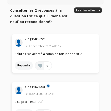
Consulter les 2 réponses à la
question Est ce que l'iPhone est
neuf ou reconditionné?
king15855226
Le
1 décembre 2021
à
00:17
Salut tu l'as acheté à combien ton iphone xr ?
0
Répondre
blho11624231
Le
16 août 2021
à
22:48
a ce prix il est neuf