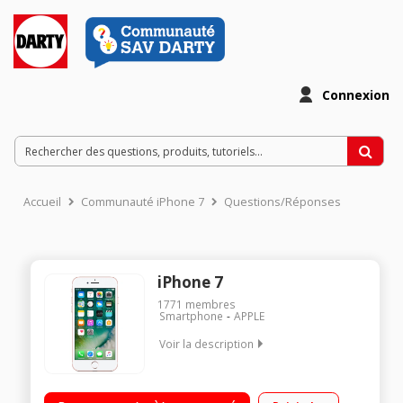
Connexion
Accueil
Communauté iPhone 7
Questions/Réponses
iPhone 7
1771
membres
Smartphone
APPLE
Voir la description
Mobile sous OS Apple - iOS 10 - 4G+ Écran tactile 11,9cm (4,7'')
- LCD Retina HD 1334 x 750 pixels Processeur A10 FUSION - 32