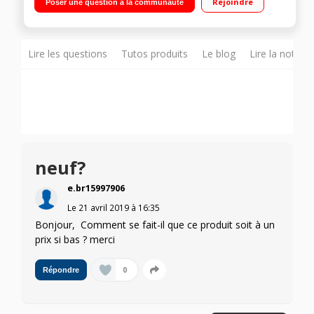
Rejoindre
Poser une question à la communauté
Go de mémoire Wi-Fi 802.11a/b/g/n/ac avec MIMO
Lire les questions
Tutos produits
Le blog
Lire la notice
neuf?
e.br15997906
Le
21 avril 2019
à
16:35
Bonjour, Comment se fait-il que ce produit soit à un
prix si bas ? merci
0
Répondre