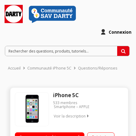
Connexion
Accueil
Communauté iPhone 5C
Questions/Réponses
iPhone 5C
533
membres
Smartphone
APPLE
Voir la description
Ecran tactile Retina de 4" (10,1 cm) iOS 7 - Compatible 4G
Appareil photo iSight 8 Mpixels - Vidéo 1080p Puce A6 -