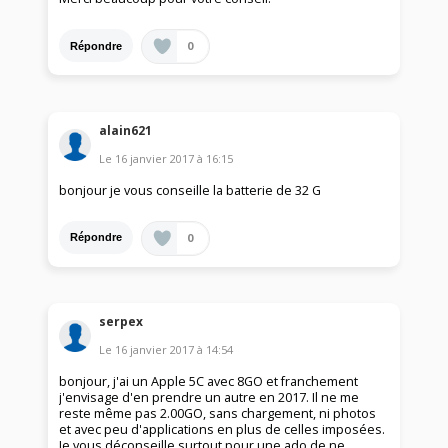
0
Répondre
alain621
Le
16 janvier 2017
à
16:15
bonjour je vous conseille la batterie de 32 G
0
Répondre
serpex
Le
16 janvier 2017
à
14:54
bonjour, j'ai un Apple 5C avec 8GO et franchement
j'envisage d'en prendre un autre en 2017. Il ne me
reste même pas 2.00GO, sans chargement, ni photos
et avec peu d'applications en plus de celles imposées.
Je vous déconseille surtout pour une ado de ne