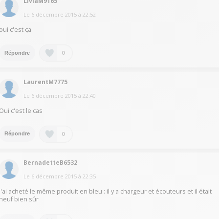
LiviaM9165
Le
6 décembre 2015
à
22:52
oui c'est ça
0
Répondre
LaurentM7775
Le
6 décembre 2015
à
22:40
Oui c'est le cas
0
Répondre
BernadetteB6532
Le
6 décembre 2015
à
22:35
J'ai acheté le même produit en bleu : il y a chargeur et écouteurs et il était
neuf bien sûr