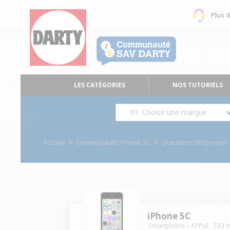
Plus 
LES CATÉGORIES
NOS TUTORIELS
01. Choisir une marque
Accueil
Communauté iPhone 5C
Questions/Réponses
iPhone 5C
Smartphone
APPLE
-
533
m