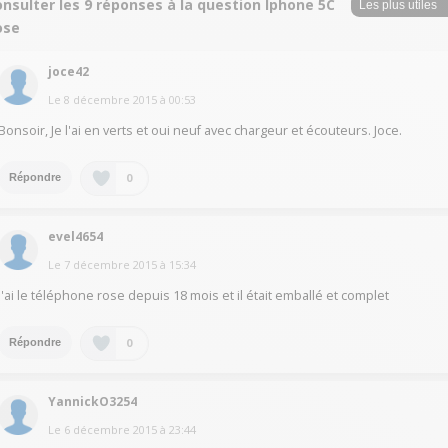
nsulter les 9 réponses à la question Iphone 5C
ose
joce42
Le
8 décembre 2015
à
00:53
Bonsoir, Je l'ai en verts et oui neuf avec chargeur et écouteurs. Joce.
0
Répondre
evel4654
Le
7 décembre 2015
à
15:34
J'ai le téléphone rose depuis 18 mois et il était emballé et complet
0
Répondre
YannickO3254
Le
6 décembre 2015
à
23:44