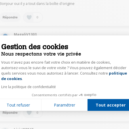
Bonjour oui il y a tout dans la boîte d'origine
0
Répondre
MagaliV1303
Le
6 décembre 2015
à
23:40
Gestion des cookies
bonjour, il s'agit de matériel neuf !
Nous respectons votre vie privée
Vous n'avez pas encore fait votre choix en matière de cookies,
0
Répondre
autorisez-vous le suivi de votre visite ? Vous pouvez également décider
quels services vous nous autorisez à lancer. Consultez notre
politique
Axeptio consent
de cookies
.
RigoletJ8666
Lire la politique de confidentialité
Le
6 décembre 2015
à
23:24
Consentements certifiés par
Bonjour, le mien était neuf , non reconditionné
Tout refuser
Paramétrer
Tout accepter
0
Répondre