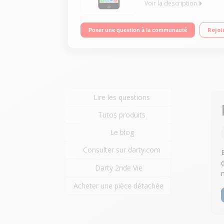
Voir la description
Ecran tactile Retina de 4" (10,1 cm) iOS 7 - Compa
Rejoi
Poser une question à la communauté
Lire les questions
Tutos produits
Le blog
Consulter sur darty.com
Darty 2nde Vie
Acheter une pièce détachée