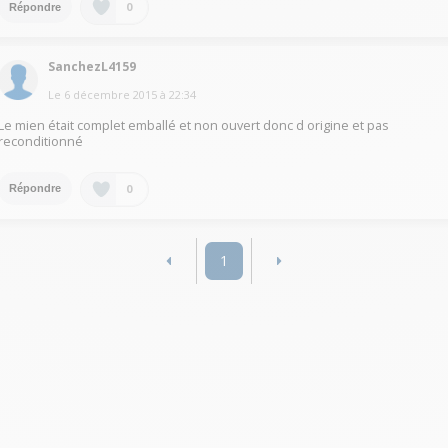
0
Répondre
SanchezL4159
Le
6 décembre 2015
à
22:34
Le mien était complet emballé et non ouvert donc d origine et pas
reconditionné
0
Répondre
1