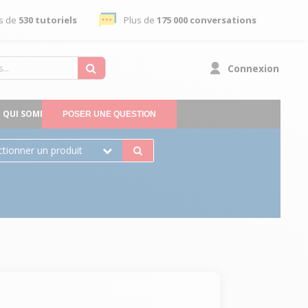
s de
530 tutoriels
Plus de
175 000 conversations
Connexion
QUI SOMMES-NOUS
POSER UNE QUESTION
ctionner un produit