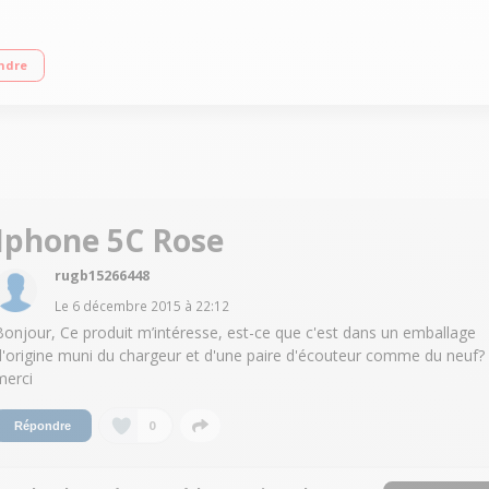
tible 4G Appareil photo iSight 8 Mpixels - Vidéo 1080p Puce A6 - Mémoire de 16
ndre
Iphone 5C Rose
rugb15266448
Le
6 décembre 2015
à
22:12
Bonjour, Ce produit m’intéresse, est-ce que c'est dans un emballage
d'origine muni du chargeur et d'une paire d'écouteur comme du neuf?
merci
0
Répondre