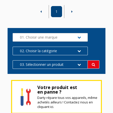
1
01. Choisir une marque
02. Choisir la catégorie
03. Sélectionner un produit
Votre produit est
en panne ?
Darty répare tous vos appareils, même
achetés ailleurs ! Contactez nous en
cliquant ici.