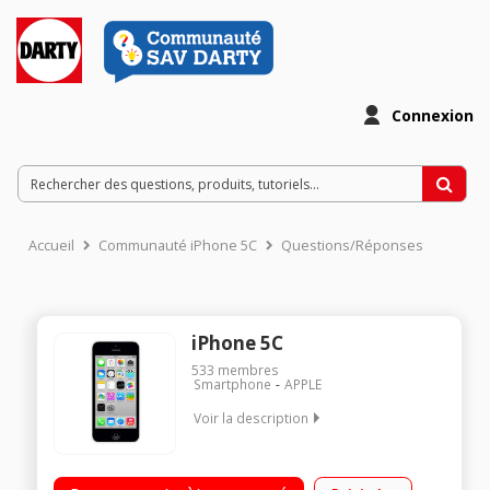
Connexion
Accueil
Communauté iPhone 5C
Questions/Réponses
iPhone 5C
533
membres
Smartphone
APPLE
Voir la description
Ecran tactile Retina de 4" (10,1 cm) iOS 7 - Compatible 4G
Appareil photo iSight 8 Mpixels - Vidéo 1080p Puce A6 -