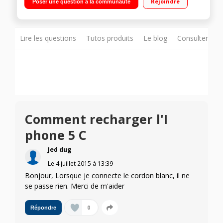
Rejoindre
Poser une question à la communauté
Mémoire de 16 Go
Lire les questions
Tutos produits
Le blog
Consulter sur
Comment recharger l'I
phone 5 C
Jed dug
Le
4 juillet 2015
à
13:39
Bonjour, Lorsque je connecte le cordon blanc, il ne
se passe rien. Merci de m'aider
0
Répondre