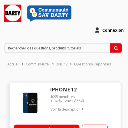
Connexion
Accueil
Communauté IPHONE 12
Questions/Réponses
IPHONE 12
4095
membres
Smartphone
APPLE
Voir la description
iOS 15 - 4 Go RAM - 128 Go ROM Ecran OLED tout écran de 6,1
pouces (diagonale) Processeur Apple Double appareil photo