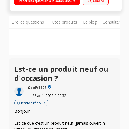
Rejoindre
Poser une question à la communauté
12 Mpx : grand-angle et ultra grand-angle
Lire les questions
Tutos produits
Le blog
Consulter sur
Est-ce un produit neuf ou
d'occasion ?
GaelV1307
Le
28 août 2023
à
00:32
Question résolue
Bonjour
Est-ce que c'est un produit neuf (jamais ouvert ni