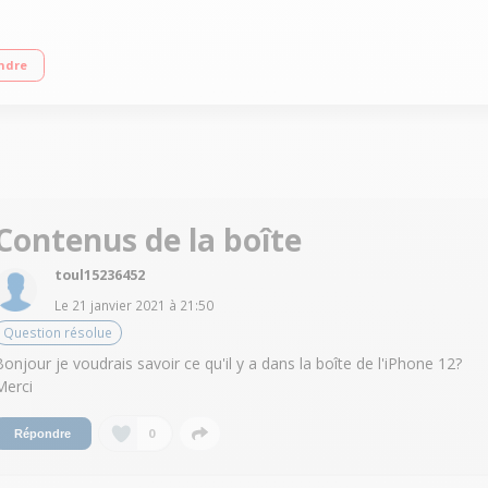
cran de 6,1 pouces (diagonale) Processeur Apple Double appareil photo 12 Mp
ndre
Contenus de la boîte
toul15236452
Le
21 janvier 2021
à
21:50
Question résolue
Bonjour je voudrais savoir ce qu'il y a dans la boîte de l'iPhone 12?
Merci
0
Répondre