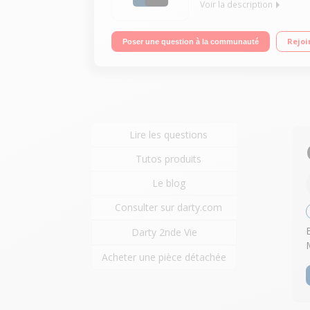
Voir la description
iOS 15 - 4 Go RAM - 128 Go ROM Ecran OLED tout é
Rejoi
Poser une question à la communauté
Lire les questions
Tutos produits
Le blog
Consulter sur darty.com
Darty 2nde Vie
Acheter une pièce détachée