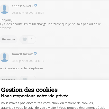
anna11556216
Le
25 janvier 2021
à
15:31
Bonjour,
Il y a des écouteurs et un chargeur bizarre que je ne sais pas où on le
branche.
0
Répondre
tmin31462262
Le
23 janvier 2021
à
13:16
les écouteurs et le téléphone
0
Répondre
Gestion des cookies
knoe16532465
Nous respectons votre vie privée
Le
23 janvier 2021
à
12:11
Vous n'avez pas encore fait votre choix en matière de cookies,
autorisez-vous le suivi de votre visite ? Vous pouvez également décider
liphone, kit main libre, notice et un câble usb c, pas de prise murale