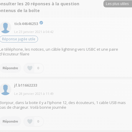
nsulter les 20 réponses à la question
ontenus de la boîte
tick44646253
Le
23 janvier 2021
à
04:42
Réponse jugée utile
Le téléphone, les notices, un câble lightning vers USBC et une paire
d'écouteur filaire
0
Répondre
jf.b11662233
Le
28 janvier 2021
à
11:49
Bonjour, dans la boite il y a l'Iphone 12, des écouteurs, 1 cable USB mais
pas de chargeur. Voilà bonne journée
0
Répondre