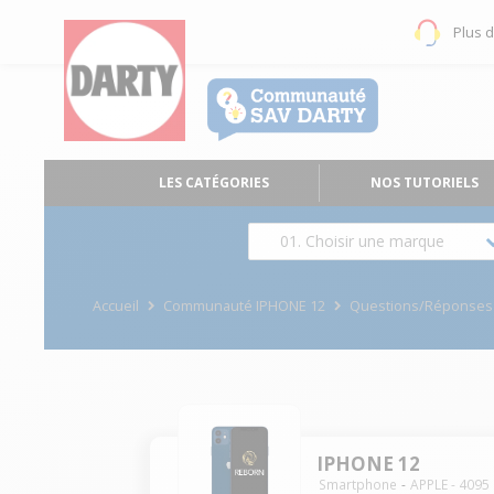
Plus 
LES CATÉGORIES
NOS TUTORIELS
01. Choisir une marque
Accueil
Communauté IPHONE 12
Questions/Réponses
IPHONE 12
Smartphone
APPLE
-
4095