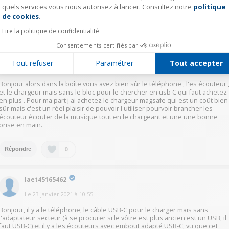
quels services vous nous autorisez à lancer. Consultez notre
politique
Axeptio consent
de cookies
.
0
Répondre
Lire la politique de confidentialité
Consentements certifiés par
laur63411525
Tout refuser
Paramétrer
Tout accepter
Le
23 janvier 2021
à
11:20
Bonjour alors dans la boîte vous avez bien sûr le téléphone , l'es écouteur 
et le chargeur mais sans le bloc pour le chercher en usb C qui faut achetez
en plus . Pour ma part j'ai achetez le chargeur magsafe qui est un coût bien
sûr mais c'est un réel plaisir de pouvoir l'utiliser pourvoir brancher les
écouteur écouter de la musique tout en le chargeant et une une bonne
prise en main.
0
Répondre
laet45165462
Le
23 janvier 2021
à
10:55
Bonjour, il y a le téléphone, le câble USB-C pour le charger mais sans
l'adaptateur secteur (à se procurer si le vôtre est plus ancien est un USB, il
faut USB-C) et il y a les écouteurs avec embout adapté USB-C, vu que cet