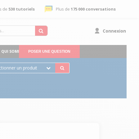
s de
530 tutoriels
Plus de
175 000 conversations
Connexion
QUI SOMMES-NOUS
POSER UNE QUESTION
ctionner un produit