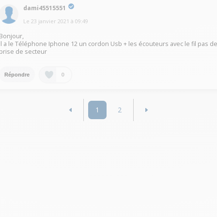
dami45515551
Le
23 janvier 2021
à
09:49
Bonjour,
il a le Téléphone Iphone 12 un cordon Usb + les écouteurs avec le fil pas d
prise de secteur
0
Répondre
1
2