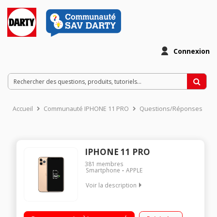
Connexion
Accueil
Communauté IPHONE 11 PRO
Questions/Réponses
IPHONE 11 PRO
381
membres
Smartphone
APPLE
Voir la description
"OS iOS 13 - 64Go de ROM, 4Go de RAM Ecran OLED 5.8"" Puce
A13 Bionic Triple capteur 12 Mp"