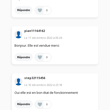
0
Répondre
pian11164162
Le
11 décembre 2022
à
00:24
Bonjour. Elle est vendue merci
0
Répondre
step32115456
Le
10 décembre 2022
à
23:18
Oui elle est en bon état de fonctionnement
0
Répondre