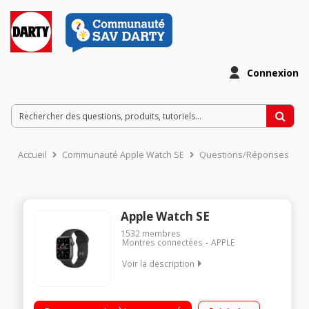
Connexion
Accueil
Communauté Apple Watch SE
Questions/Réponses
Apple Watch SE
1532
membres
Montres connectées
APPLE
Voir la description
Détection des accidents. Écran 30% plus grand que l'ancienne
génération. Puce S8 - Suivi de la santé. Jusqu'à 18 heures