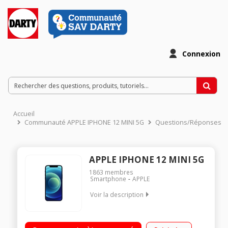
Connexion
Accueil
Communauté APPLE IPHONE 12 MINI 5G
Questions/Réponses
APPLE IPHONE 12 MINI 5G
1863
membres
Smartphone
APPLE
Voir la description
Grade A - Batterie au lithium-ion rechargeable intégrée Ecran
Super Retina XDR, OLED tout écran de 5,4 pouces (diagonale)