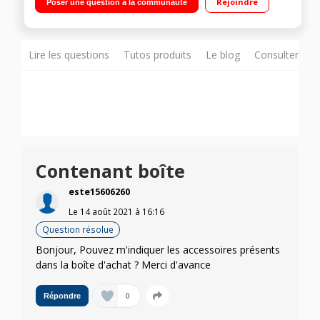
Rejoindre
Poser une question à la communauté
Stockage 128 Go Double appareil photo 12 Mpx : grand-angle
et ultra grand-angle
Lire les questions
Tutos produits
Le blog
Consulter sur
Contenant boîte
este15606260
Le
14 août 2021
à
16:16
Question résolue
Bonjour, Pouvez m'indiquer les accessoires présents
dans la boîte d'achat ? Merci d'avance
0
Répondre