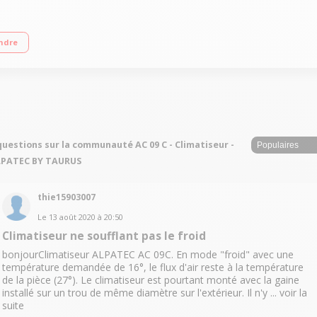
00 Watts Niveau sonore 64 dB(A) Télécommande - LED de contrôle
ndre
questions sur la communauté AC 09 C - Climatiseur -
LPATEC BY TAURUS
thie15903007
Le
13 août 2020
à
20:50
Climatiseur ne soufflant pas le froid
bonjourClimatiseur ALPATEC AC 09C. En mode "froid" avec une
température demandée de 16°, le flux d'air reste à la température
de la pièce (27°). Le climatiseur est pourtant monté avec la gaine
installé sur un trou de même diamètre sur l'extérieur. Il n'y ...
voir la
suite