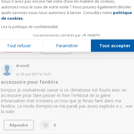
Vous n'avez pas encore fait votre choix en matière de cookies,
autorisez-vous le suivi de votre visite ? Vous pouvez également décider
odil15607264
quels services vous nous autorisez à lancer. Consultez notre
politique
Axeptio consent
de cookies
.
Le
4 mars 2019
à
19:54
Lire la politique de confidentialité
Climatiseur Alpatec
Bonjour, Quel niveau de Bruit ? Décibels ? merci
Consentements certifiés par
Tout refuser
Paramétrer
Tout accepter
Lire la réponse
Répondre
0
draneb
Le
30 juin 2017
à
13:27
accessoire pour fenêtre
bonjour Je souhaiterais savoir si ce climatiseur est fourni avec un
accessoire pour faire passer et fixer l'embout de la gaine
d'évacuation d'air à travers un trou que je ferais faire dans ma
fenêtre. Le mode d'emploi ne me paraît pas assez explicite à c...
voir
la suite
Répondre
0