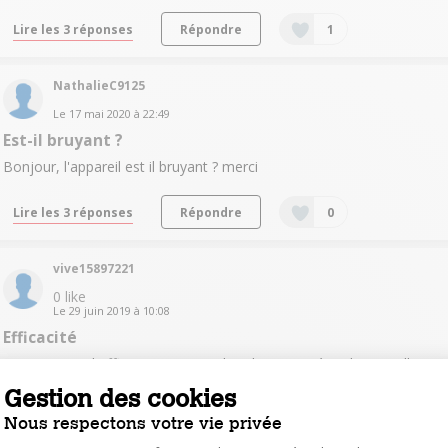
Lire les 3 réponses
Répondre
1
NathalieC9125
Le
17 mai 2020
à
22:49
Est-il bruyant ?
Bonjour, l'appareil est il bruyant ? merci
Lire les 3 réponses
Répondre
0
vive15897221
0
like
Le
29 juin 2019
à
10:08
Efficacité
Bonjour, est-il efficace pour une chambre ? La pièce devient elle
vraiment fraîche ? En vous remerciant d'avance
Gestion des cookies
Nous respectons votre vie privée
Répondre
0