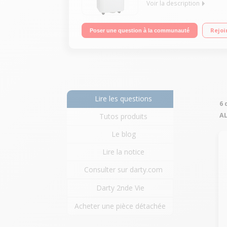
Voir la description
Classe énergétique A Puissance frigorifique : 26
Rejoi
Poser une question à la communauté
Lire les questions
6 
A
Tutos produits
Le blog
Lire la notice
Consulter sur darty.com
Darty 2nde Vie
Acheter une pièce détachée