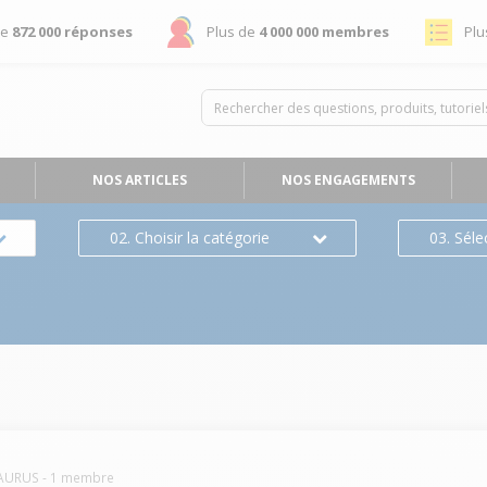
de
872 000 réponses
Plus de
4 000 000 membres
Plu
NOS ARTICLES
NOS ENGAGEMENTS
02. Choisir la catégorie
03. Séle
TAURUS
-
1
membre