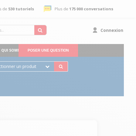
s de
530 tutoriels
Plus de
175 000 conversations
Connexion
QUI SOMMES-NOUS
POSER UNE QUESTION
ctionner un produit