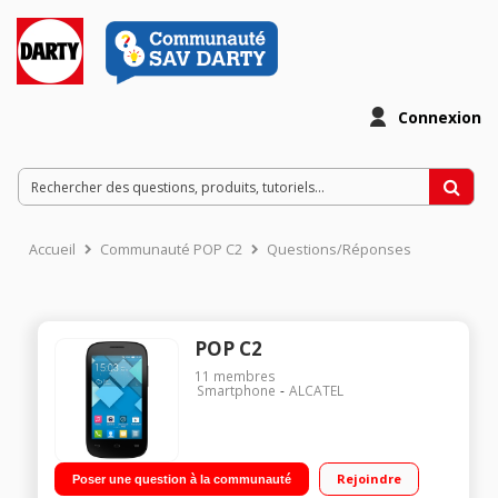
Connexion
Accueil
Communauté POP C2
Questions/Réponses
POP C2
11
membres
Smartphone
ALCATEL
Rejoindre
Poser une question à la communauté