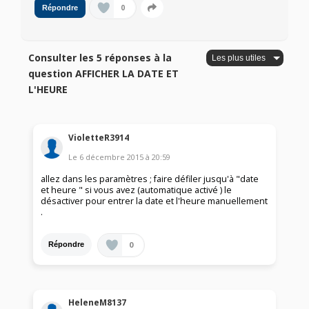
0
Répondre
Consulter les 5 réponses à la
question AFFICHER LA DATE ET
L'HEURE
VioletteR3914
Le
6 décembre 2015
à
20:59
allez dans les paramètres ; faire défiler jusqu'à "date
et heure " si vous avez (automatique activé ) le
désactiver pour entrer la date et l'heure manuellement
.
0
Répondre
HeleneM8137