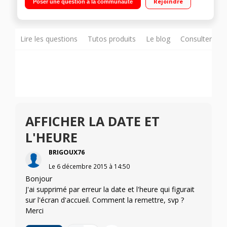
Rejoindre
Poser une question à la communauté
4Go de mémoire Appareil photo 3 mégapixels - Enregistreur
vidéo
Lire les questions
Tutos produits
Le blog
Consulter sur
AFFICHER LA DATE ET
L'HEURE
BRIGOUX76
Le
6 décembre 2015
à
14:50
Bonjour
J'ai supprimé par erreur la date et l'heure qui figurait
sur l'écran d'accueil. Comment la remettre, svp ?
Merci