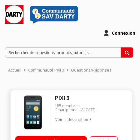
Connexion
Accueil
Communauté PIXI 3
Questions/Réponses
PIXI 3
185
membres
Smartphone
ALCATEL
Voir la description
Mobile sous Android 4.4 - KitKat - 3G Ecran tactile de 4" (10,2
cm) - TFT 480 x 800 pixels Processeur double-coeur 1GHz -