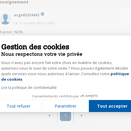
enseignement
erge65324443
Le
11 octobre 2021
à
14:03
A priori ; NON
Gestion des cookies
0
Répondre
Nous respectons votre vie privée
Vous n'avez pas encore fait votre choix en matière de cookies,
mike52554346
autorisez-vous le suivi de votre visite ? Vous pouvez également décider
Le
11 octobre 2021
à
14:38
quels services vous nous autorisez à lancer. Consultez notre
politique
Axeptio consent
de cookies
.
@erge65324443
Désolé, mais je ne sais pas.
Lire la politique de confidentialité
0
Répondre
Consentements certifiés par
Tout refuser
Paramétrer
Tout accepter
1