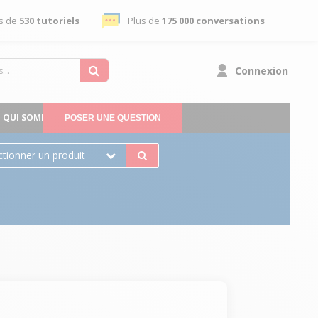
s de
530 tutoriels
Plus de
175 000 conversations
Connexion
QUI SOMMES-NOUS
POSER UNE QUESTION
ctionner un produit