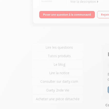
Voir la description
Fonction blocage Appels : possibilité de ne pas 
Rejoi
Poser une question à la communauté
simple avec pilotage sur la base et compteur de 
entre les 2 combinés. Pack 3 combinés permettant
Lire les questions
Tutos produits
Le blog
Lire la notice
Consulter sur darty.com
Darty 2nde Vie
Acheter une pièce détachée
Co