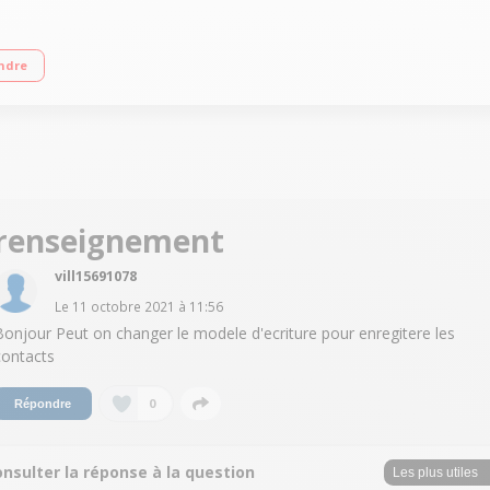
être dérangé par des appels publicitaires indésirables ! Blocage possible pen
ndre
message. 3 touches de mémoires directes pour appeler vos contacts préférés. 
 de mettre un combiné supplémentaires dans différentes pièces de la maison. U
renseignement
vill15691078
Le
11 octobre 2021
à
11:56
Bonjour Peut on changer le modele d'ecriture pour enregitere les
contacts
0
Répondre
nsulter la réponse à la question