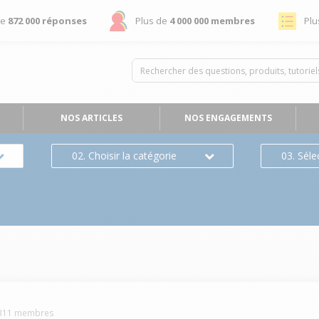
de
872 000 réponses
Plus de
4 000 000 membres
Plu
NOS ARTICLES
NOS ENGAGEMENTS
02. Choisir la catégorie
03. Séle
311
membres