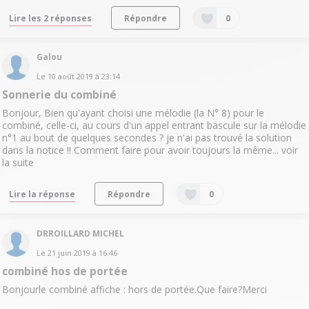
Lire les 2 réponses
Répondre
0
Galou
Le
10 août 2019
à
23:14
Sonnerie du combiné
Bonjour, Bien qu'ayant choisi une mélodie (la N° 8) pour le
combiné, celle-ci, au cours d'un appel entrant bascule sur la mélodie
n°1 au bout de quelques secondes ? je n'ai pas trouvé la solution
dans la notice !! Comment faire pour avoir toujours la même...
voir
la suite
Lire la réponse
Répondre
0
DRROILLARD MICHEL
Le
21 juin 2019
à
16:46
combiné hos de portée
Bonjourle combiné affiche : hors de portée.Que faire?Merci