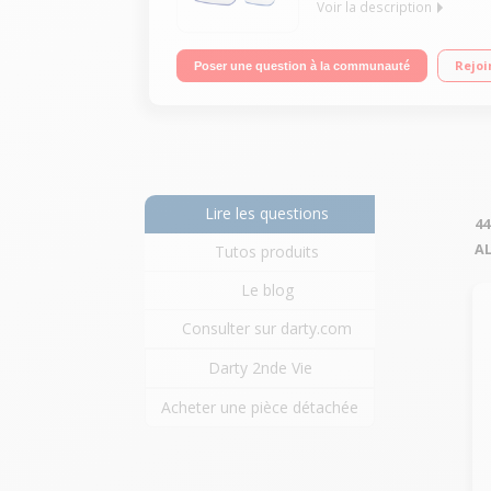
Voir la description
Duo Avec répondeur Avec mains libres Ecran LCD 
Rejoi
Poser une question à la communauté
Lire les questions
44
A
Tutos produits
Le blog
Consulter sur darty.com
Darty 2nde Vie
Acheter une pièce détachée