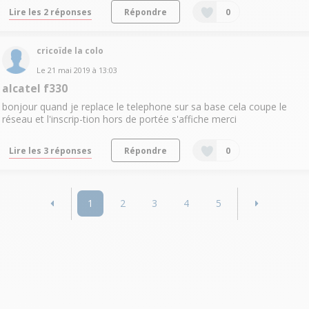
Lire les 2 réponses
Répondre
0
cricoïde la colo
Le
21 mai 2019
à
13:03
alcatel f330
bonjour quand je replace le telephone sur sa base cela coupe le
réseau et l'inscrip-tion hors de portée s'affiche merci
Lire les 3 réponses
Répondre
0
1
2
3
4
5