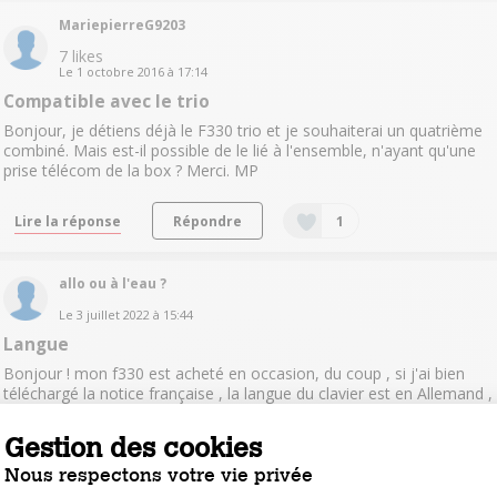
MariepierreG9203
7
likes
Le
1 octobre 2016
à
17:14
Compatible avec le trio
Bonjour, je détiens déjà le F330 trio et je souhaiterai un quatrième
combiné. Mais est-il possible de le lié à l'ensemble, n'ayant qu'une
prise télécom de la box ? Merci. MP
Lire la réponse
Répondre
1
allo ou à l'eau ?
Le
3 juillet 2022
à
15:44
Langue
Bonjour ! mon f330 est acheté en occasion, du coup , si j'ai bien
téléchargé la notice française , la langue du clavier est en Allemand ,
et je ne connais rien à la langue de Goethe :(( je ne comprends
malheureusement rien à ce qui est écrit dans les di...
voir la suite
Gestion des cookies
Nous respectons votre vie privée
Lire la réponse
Répondre
0