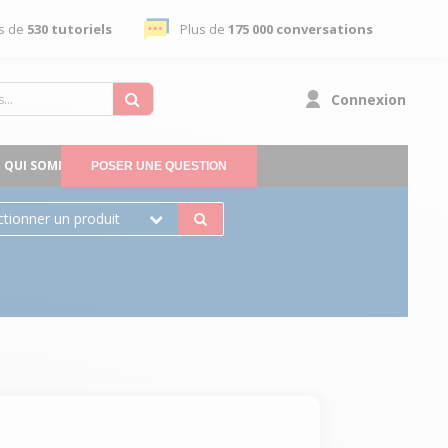
s de
530 tutoriels
Plus de
175 000 conversations
Connexion
QUI SOMMES-NOUS
POSER UNE QUESTION
ctionner un produit