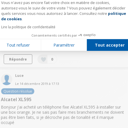
Vous n'avez pas encore fait votre choix en matière de cookies,
autorisez-vous le suivi de votre visite ? Vous pouvez également décider
natouille7335
quels services vous nous autorisez à lancer. Consultez notre
politique
Axeptio consent
de cookies
.
Le
26 février 2021
à
18:38
Lire la politique de confidentialité
Alcatel F330
Consentements certifiés par
Bonjour, Je voudrais désactiver le répondeur du tel chez une
personne ou je travaille, mais je ne sais pas comment faire.Merci de
Tout refuser
Paramétrer
Tout accepter
votre aide.Nathalie
Répondre
0
Luce
Le
14 décembre 2019
à
17:13
Question résolue
Alcatel XL595
Bonjour j'ai acheté un téléphone fixe Alcatel XL595 à installer sur
une box orange. Je ne sais pas faire mes branchements ne doivent
pas être bien faits, si je décroche pas de tonalité et il marque
occupé