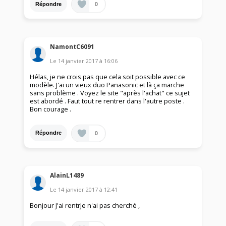
0
Répondre
NamontC6091
Le
14 janvier 2017
à
16:06
Hélas, je ne crois pas que cela soit possible avec ce
modèle. J'ai un vieux duo Panasonic et là ça marche
sans problème . Voyez le site "après l'achat" ce sujet
est abordé . Faut tout re rentrer dans l'autre poste .
Bon courage .
0
Répondre
AlainL1489
Le
14 janvier 2017
à
12:41
Bonjour J'ai rentrJe n'ai pas cherché ,