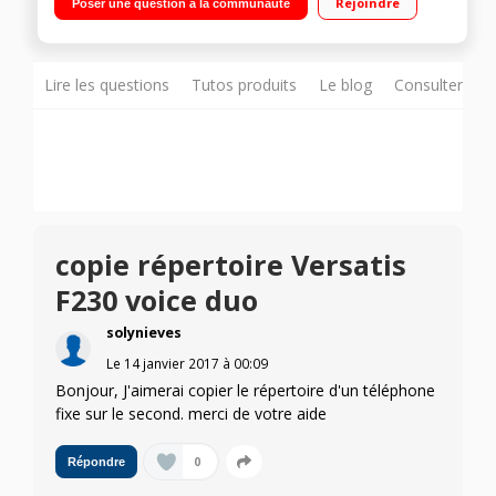
Rejoindre
Poser une question à la communauté
Lire les questions
Tutos produits
Le blog
Consulter sur
copie répertoire Versatis
F230 voice duo
solynieves
Le
14 janvier 2017
à
00:09
Bonjour, J'aimerai copier le répertoire d'un téléphone
fixe sur le second. merci de votre aide
0
Répondre