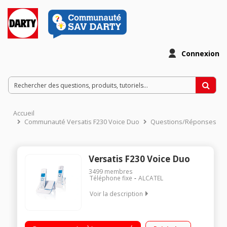
Connexion
Accueil
Communauté Versatis F230 Voice Duo
Questions/Réponses
Versatis F230 Voice Duo
3499
membres
Téléphone fixe
ALCATEL
Voir la description
Duo Sans répondeur Avec mains libres Ecran alphanumérique