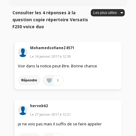
Consulter les 4 réponses à la
question copie répertoire Versatis
F230 voice duo
MohamedsofianeZ4571
Le
14 janvier 2017
à
12:39
Voir dans la notice peut être. Bonne chance
1
Répondre
herveb62
Le
27 janvier 2017
à
12:21
je ne vois pas mais il suffis de se faire appeler