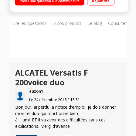
Rejoindre
Poser une question à la communauté
Lire les questions
Tutos produits
Le blog
Consulter sur
ALCATEL Versatis F
200voice duo
auzon1
Le
24 décembre 2016
à
15:51
Bonjour, ai perdu la notice d'emploi, je dois donner
mon tél duo qui fonctionne bien
à 1 ami. ET il va avoir des difficultées sans ces
explications. Merçi d'avance