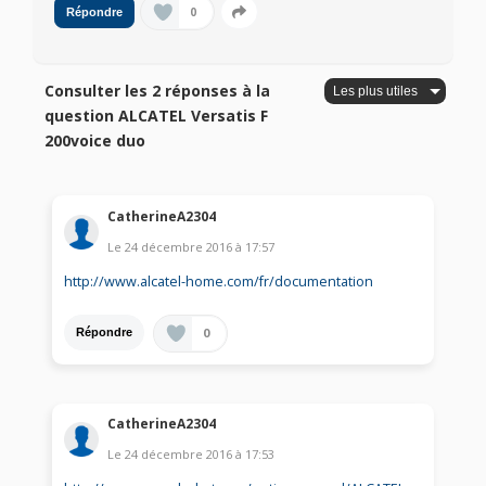
0
Répondre
Consulter les 2 réponses à la
question ALCATEL Versatis F
200voice duo
CatherineA2304
Le
24 décembre 2016
à
17:57
http://www.alcatel-home.com/fr/documentation
0
Répondre
CatherineA2304
Le
24 décembre 2016
à
17:53