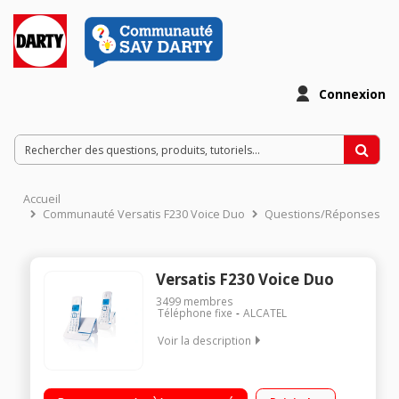
Connexion
Accueil
Communauté Versatis F230 Voice Duo
Questions/Réponses
Versatis F230 Voice Duo
3499
membres
Téléphone fixe
ALCATEL
Voir la description
Duo Sans répondeur Avec mains libres Ecran alphanumérique