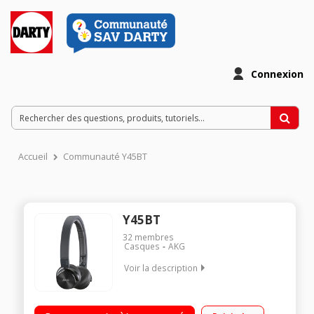
Connexion
Accueil
Communauté Y45BT
Y45BT
32
membres
Casques
AKG
Voir la description
Casque arceau supra-aural Arceau pliable sur axe 3D
Technologie Bluetooth Télécommande universelle intégrée