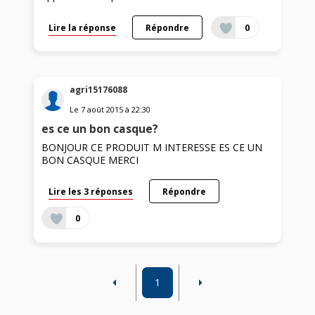
Lire la réponse
Répondre
0
agri15176088
Le
7 août 2015
à
22:30
es ce un bon casque?
BONJOUR CE PRODUIT M INTERESSE ES CE UN
BON CASQUE MERCI
Lire les 3 réponses
Répondre
0
1