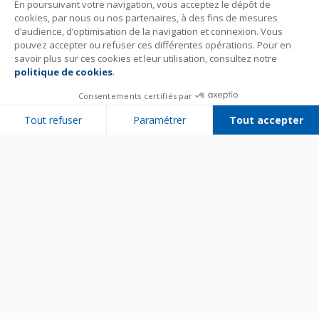
En poursuivant votre navigation, vous acceptez le dépôt de
cookies, par nous ou nos partenaires, à des fins de mesures
d’audience, d’optimisation de la navigation et connexion. Vous
pouvez accepter ou refuser ces différentes opérations. Pour en
savoir plus sur ces cookies et leur utilisation, consultez notre
politique de cookies
.
Consentements certifiés par
Tout refuser
Paramétrer
Tout accepter
Plateforme de Gestion du Consentement : Personnalisez vos Options
Axeptio consent
Notre plateforme vous permet d'adapter et de gérer vos paramètres de 