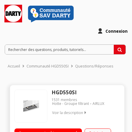
Connexion
Accueil
Communauté HGD550SI
Questions/Réponses
HGD550SI
1531
membres
Hotte - Groupe filtrant
AIRLUX
Voir la description
Groupe filtrant -3 vitesses d'aspiration Débit d'air de 390
m3/h Puissance acoustique de 54 à 70 dB Eclairage Leds 2 x 4