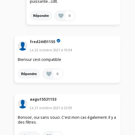
puissante...cdlt.
0
Répondre
fred24451155
Le
22 octobre 2021
à
10:04
Biensur cest compatible
0
Répondre
aagu15521153
Le
21 octobre 2021
à
23:09
Bonsoir, oui sans souci. C'est mon cas également. Il y a
des filtres.