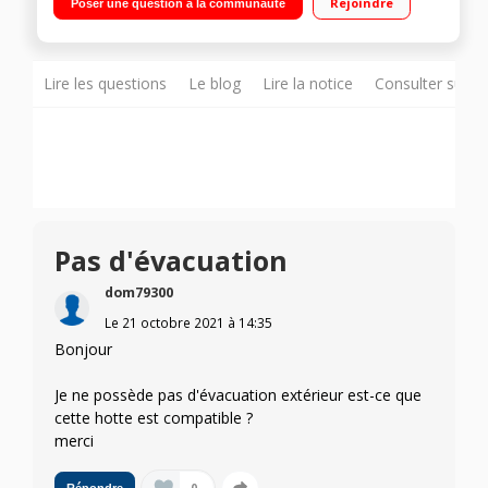
Rejoindre
Poser une question à la communauté
par boutons poussoirs - 3 vitesses d'aspiration Filtre à
charbon fourni - Clapet anti-retour - Eclairage LED
Lire les questions
Le blog
Lire la notice
Consulter sur d
Pas d'évacuation
dom79300
Le
21 octobre 2021
à
14:35
Bonjour
Je ne possède pas d'évacuation extérieur est-ce que
cette hotte est compatible ?
merci