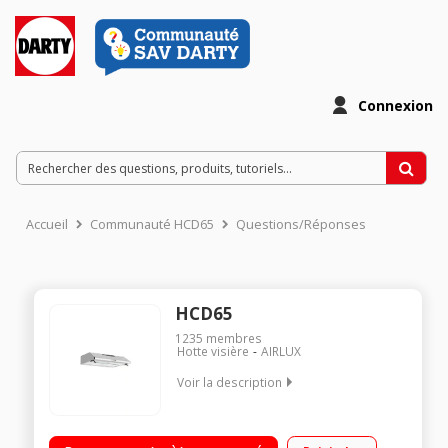
Connexion
Accueil
Communauté HCD65
Questions/Réponses
HCD65
1235
membres
Hotte visière
AIRLUX
Voir la description
Hotte 60 cm - Débit d'air de 345 m3/h en évacuation 2 filtres
cassettes métalliques lavable au lave-vaisselle Commande