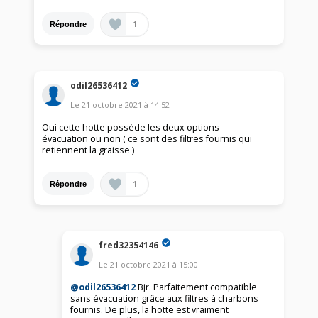
1
Répondre
odil26536412
Le
21 octobre 2021
à
14:52
Oui cette hotte possède les deux options
évacuation ou non ( ce sont des filtres fournis qui
retiennent la graisse )
1
Répondre
fred32354146
Le
21 octobre 2021
à
15:00
@odil26536412
Bjr. Parfaitement compatible
sans évacuation grâce aux filtres à charbons
fournis. De plus, la hotte est vraiment