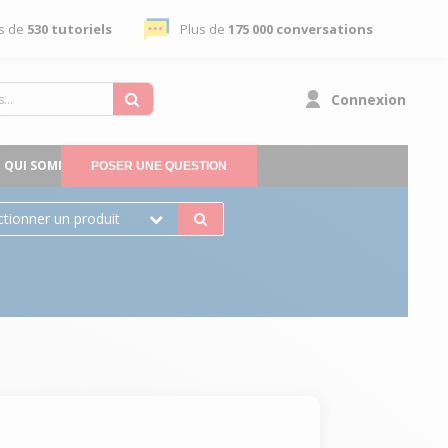
s de
530 tutoriels
Plus de
175 000 conversations
Connexion
QUI SOMMES-NOUS
POSER UNE QUESTION
ctionner un produit