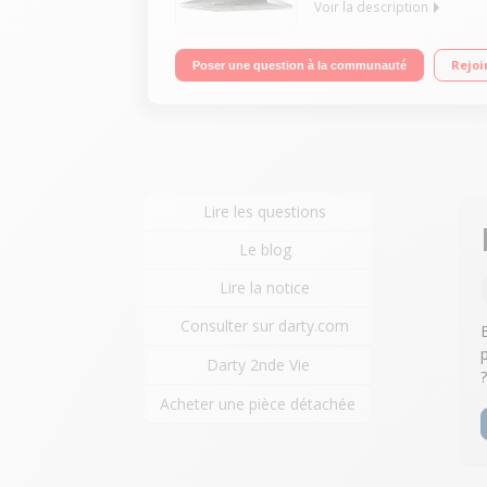
Voir la description
Débit d'air de 510 m3/h Puissance acoustique de 6
Rejoi
Poser une question à la communauté
Lire les questions
Le blog
Lire la notice
Consulter sur darty.com
Darty 2nde Vie
Acheter une pièce détachée