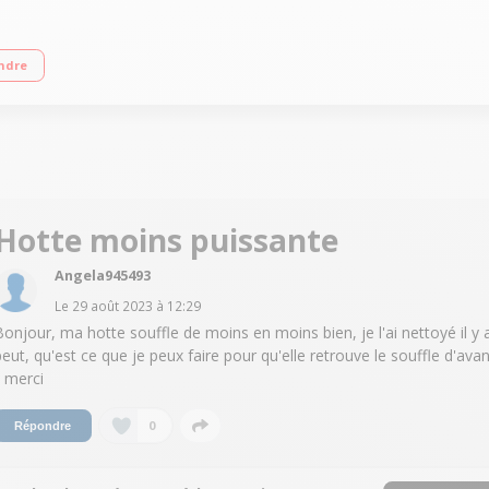
7 dB(A) 3 filtres à graisses métalliques
ndre
Hotte moins puissante
Angela945493
Le
29 août 2023
à
12:29
Bonjour, ma hotte souffle de moins en moins bien, je l'ai nettoyé il y 
peut, qu'est ce que je peux faire pour qu'elle retrouve le souffle d'avan
? merci
0
Répondre