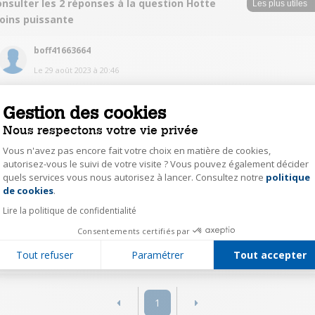
nsulter les 2 réponses à la question Hotte
oins puissante
boff41663664
Le
29 août 2023
à
20:46
Bonjour peut-être faut-il changer les filtres ...
Gestion des cookies
0
Répondre
Nous respectons votre vie privée
Vous n'avez pas encore fait votre choix en matière de cookies,
autorisez-vous le suivi de votre visite ? Vous pouvez également décider
carr15514323
quels services vous nous autorisez à lancer. Consultez notre
politique
Axeptio consent
Le
29 août 2023
à
12:48
de cookies
.
Bonjour avez vous nettoyer les charbons ou bien même les remplacer ? Ils
Lire la politique de confidentialité
sont a proximité du moteur.
Consentements certifiés par
0
Répondre
Tout refuser
Paramétrer
Tout accepter
1