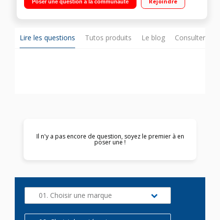
Rejoindre
Poser une question à la communauté
table de cuisson -Tournebroche
Lire les questions
Tutos produits
Le blog
Consulter sur
Il n'y a pas encore de question, soyez le premier à en
poser une !
01. Choisir une marque