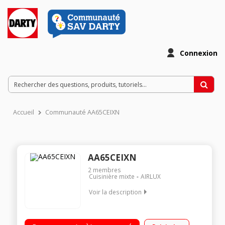
Connexion
Accueil
Communauté AA65CEIXN
AA65CEIXN
2
membres
Cuisinière mixte
AIRLUX
Voir la description
Largeur 60 cm - Profondeur 50 cm Four convection naturelle -
Nettoyage catalyse 3 foyers gaz + 1 électrique Thermocouple