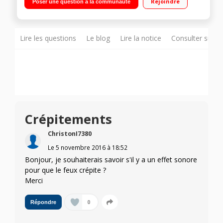
Rejoindre
Poser une question à la communauté
Lire les questions
Le blog
Lire la notice
Consulter sur d
Crépitements
ChristonI7380
Le
5 novembre 2016
à
18:52
Bonjour, je souhaiterais savoir s'il y a un effet sonore
pour que le feux crépite ?
Merci
0
Répondre