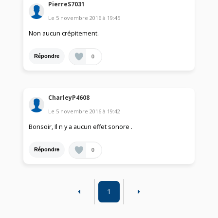
PierreS7031
Le
5 novembre 2016
à
19:45
Non aucun crépitement.
0
Répondre
CharleyP4608
Le
5 novembre 2016
à
19:42
Bonsoir, Il n y a aucun effet sonore .
0
Répondre
1