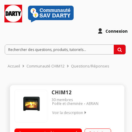
Connexion
Accueil
Communauté CHIM12
Questions/Réponses
CHIM12
30
membres
Poêle et cheminée
AERIAN
Voir la description
Puissance 1200 Watts Effet feu de bois Protection anti
surchauffe Pose libre