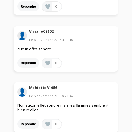
0
Répondre
VivianeC3602
Le
6 novembre 2016
à
14:46
aucun effet sonore.
0
Répondre
MahietteA1056
Le
5 novembre 2016
à
20:34
Non aucun effet sonore mais les flammes semblent
bien réelles.
0
Répondre