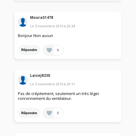
MouraS1478
Le
5 novembre 2016
à
20:34
Bonjour Non aucun
0
Répondre
LaizeJ8330
Le
5 novembre 2016
à
20:11
Pas de crépitement, seulement un très léger
ronronnement du ventilateur.
0
Répondre