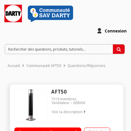
Connexion
Accueil
Communauté AFT50
Questions/Réponses
AFT50
1519
membres
Ventilateur
AERIAN
Voir la description
Puissance 50 watts - flux d'air puissant 3 modes de ventilation
dont un mode nuit Programmable jusqu'à 8 heures Oscillation