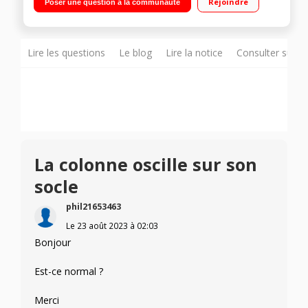
Rejoindre
Poser une question à la communauté
80°
Lire les questions
Le blog
Lire la notice
Consulter sur d
La colonne oscille sur son
socle
phil21653463
Le
23 août 2023
à
02:03
Bonjour
Est-ce normal ?
Merci