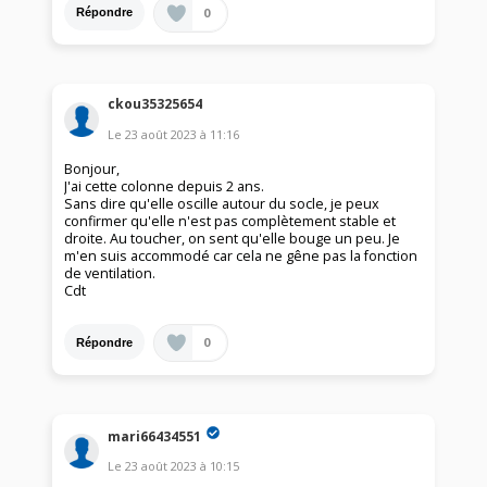
0
Répondre
ckou35325654
Le
23 août 2023
à
11:16
Bonjour,
J'ai cette colonne depuis 2 ans.
Sans dire qu'elle oscille autour du socle, je peux
confirmer qu'elle n'est pas complètement stable et
droite. Au toucher, on sent qu'elle bouge un peu. Je
m'en suis accommodé car cela ne gêne pas la fonction
de ventilation.
Cdt
0
Répondre
mari66434551
Le
23 août 2023
à
10:15