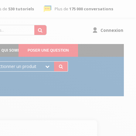
s de
530 tutoriels
Plus de
175 000 conversations
Connexion
QUI SOMMES-NOUS
POSER UNE QUESTION
ctionner un produit