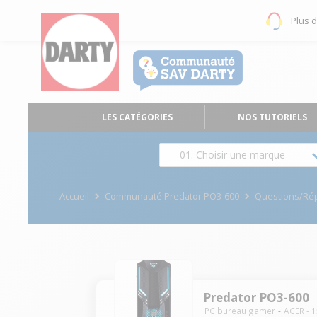
Plus 
LES CATÉGORIES
NOS TUTORIELS
01. Choisir une marque
Accueil
Communauté Predator PO3-600
Questions/Ré
Predator PO3-600
PC bureau gamer
ACER
-
1