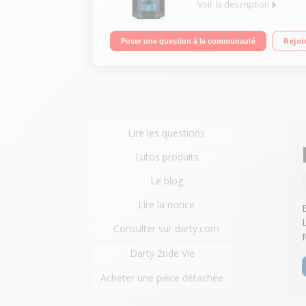
Voir la description
Processeur Intel® Core™ i5-9400F (2,9 GHz / jusq
Rejoi
Poser une question à la communauté
802.11 ac - Bluetooth 5.0
Lire les questions
Tutos produits
Le blog
Lire la notice
Consulter sur darty.com
Darty 2nde Vie
Acheter une pièce détachée