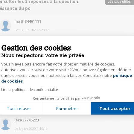
nsulter les 3 réponses à la question
uissance du pc
math34461111
Le
13 juin 2020
à
23:46
Sans problèmes
Gestion des cookies
0
Répondre
Nous respectons votre vie privée
Vous n'avez pas encore fait votre choix en matière de cookies,
autorisez-vous le suivi de votre visite ? Vous pouvez également décider
jere33641221
quels services vous nous autorisez à lancer. Consultez notre
politique
Axeptio consent
Le
8 juin 2020
à
16:40
de cookies
.
300 fps et 400 en creatif
Lire la politique de confidentialité
Consentements certifiés par
0
Répondre
Tout refuser
Paramétrer
Tout accepter
jero32245223
Le
8 juin 2020
à
16:19