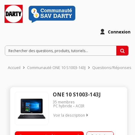
Connexion
Accueil
Communauté ONE 10 S1003-143J
Questions/Réponses
ONE 10 S1003-143J
35
membres
PC hybride
ACER
Voir la description
Ecran LED tactile 10,1" HD Processeur Intel® AtomT x5-Z8350
RAM 4 Go - 128 Go eMMC Windows 10 - Micro HDMi - Micro