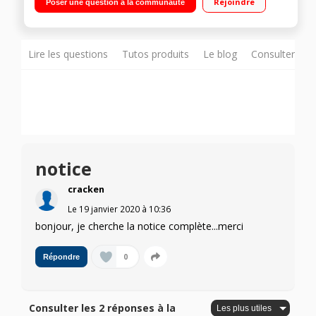
Rejoindre
Poser une question à la communauté
USB 2.0 - Clavier détachable
Lire les questions
Tutos produits
Le blog
Consulter sur
notice
cracken
Le
19 janvier 2020
à
10:36
bonjour, je cherche la notice complète...merci
0
Répondre
Consulter les 2 réponses à la