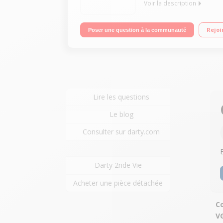
Voir la description
"Ecran LED 19.5"" - Dalle TN - HDTV - Résolution 
Rejoi
Poser une question à la communauté
Contrast Management (ACM)"
Lire les questions
Le blog
Consulter sur darty.com
Darty 2nde Vie
Acheter une pièce détachée
Co
V