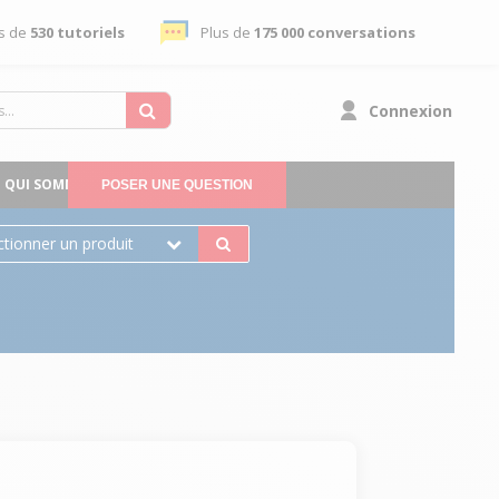
s de
530 tutoriels
Plus de
175 000 conversations
Connexion
QUI SOMMES-NOUS
POSER UNE QUESTION
ctionner un produit