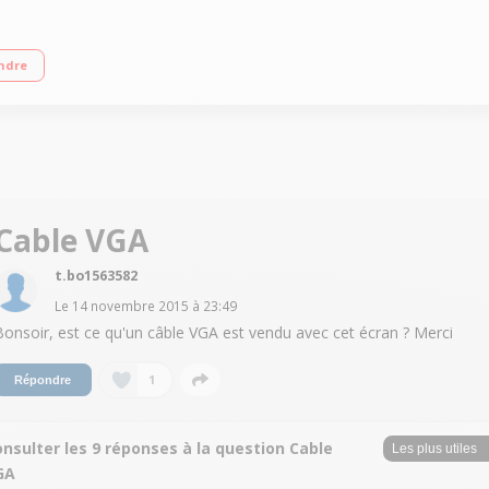
1366x768p 16/9 Rapidité d'affichage 5 ms - Taux de rafraîchissement 60 Hz - L
ndre
Cable VGA
t.bo1563582
Le
14 novembre 2015
à
23:49
Bonsoir, est ce qu'un câble VGA est vendu avec cet écran ? Merci
1
Répondre
nsulter les 9 réponses à la question Cable
GA