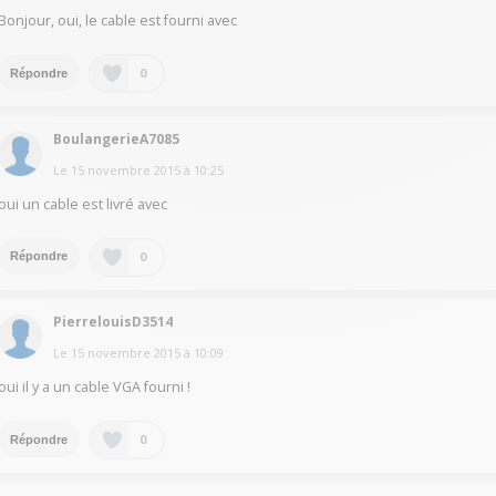
Bonjour, oui, le cable est fourni avec
0
Répondre
BoulangerieA7085
Le
15 novembre 2015
à
10:25
oui un cable est livré avec
0
Répondre
PierrelouisD3514
Le
15 novembre 2015
à
10:09
oui il y a un cable VGA fourni !
0
Répondre