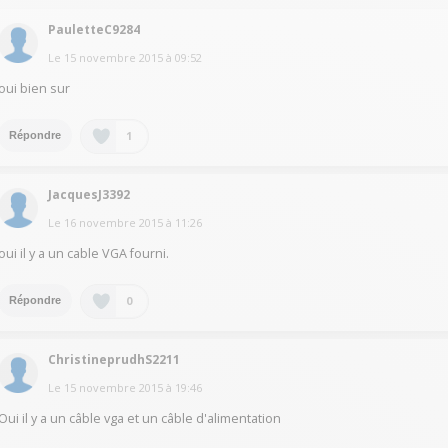
PauletteC9284
Le
15 novembre 2015
à
09:52
oui bien sur
1
Répondre
JacquesJ3392
Le
16 novembre 2015
à
11:26
oui il y a un cable VGA fourni.
0
Répondre
ChristineprudhS2211
Le
15 novembre 2015
à
19:46
Oui il y a un câble vga et un câble d'alimentation