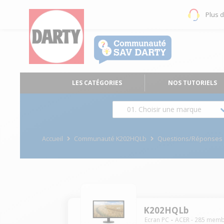
Plus 
LES CATÉGORIES
NOS TUTORIELS
01. Choisir une marque
Accueil
Communauté K202HQLb
Questions/Réponses
K202HQLb
Ecran PC
ACER
-
285
memb