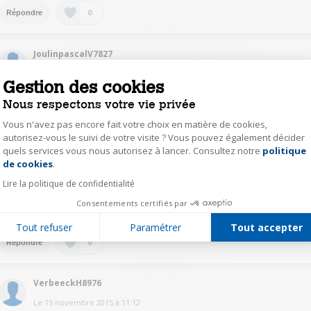
0
Répondre
JoulinpascalV7827
Le
15 novembre 2015
à
12:03
Gestion des cookies
Tout à fait, il est dans la boite !
Nous respectons votre vie privée
Vous n'avez pas encore fait votre choix en matière de cookies,
0
Répondre
autorisez-vous le suivi de votre visite ? Vous pouvez également décider
quels services vous nous autorisez à lancer. Consultez notre
politique
Axeptio consent
de cookies
.
JoulinpascalV7827
Lire la politique de confidentialité
Le
15 novembre 2015
à
12:02
Consentements certifiés par
Tout-à-fait, il est dans la boite !
Tout refuser
Paramétrer
Tout accepter
0
Répondre
VerbeeckH8976
Le
15 novembre 2015
à
11:12