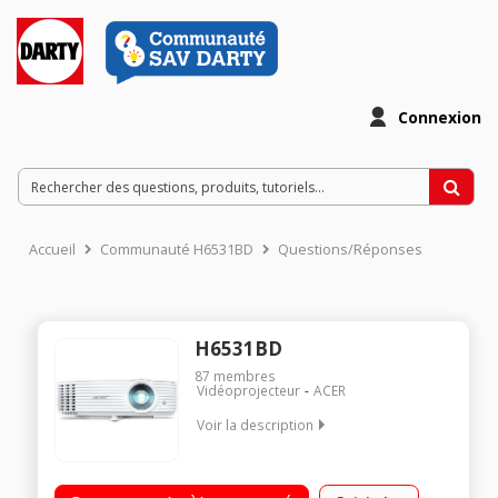
Connexion
Accueil
Communauté H6531BD
Questions/Réponses
H6531BD
87
membres
Vidéoprojecteur
ACER
Voir la description
Vidéoprojecteur DLP Full HD Résolution Full HD Contraste 10
000:1 - 3500 lumens ANSI 3500 Lumens ANSI