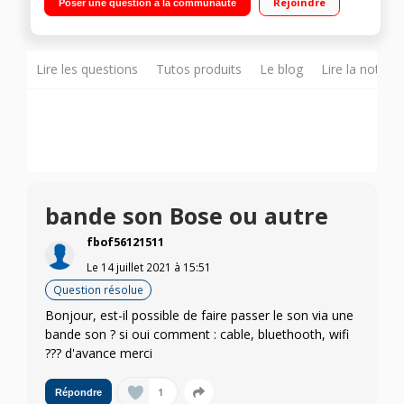
Rejoindre
Poser une question à la communauté
Lire les questions
Tutos produits
Le blog
Lire la notice
bande son Bose ou autre
fbof56121511
Le
14 juillet 2021
à
15:51
Question résolue
Bonjour, est-il possible de faire passer le son via une
bande son ? si oui comment : cable, bluethooth, wifi
??? d'avance merci
1
Répondre