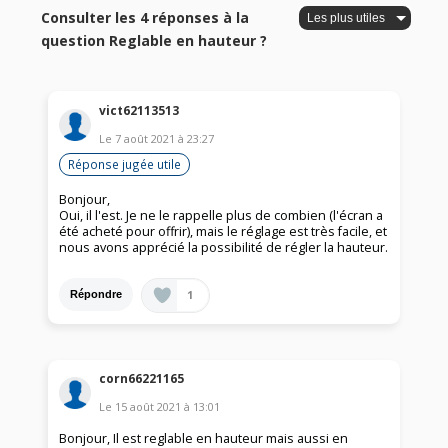
Consulter les 4 réponses à la
question Reglable en hauteur ?
vict62113513
Le
7 août 2021
à
23:27
Réponse jugée utile
Bonjour,
Oui, il l'est. Je ne le rappelle plus de combien (l'écran a
été acheté pour offrir), mais le réglage est très facile, et
nous avons apprécié la possibilité de régler la hauteur.
1
Répondre
corn66221165
Le
15 août 2021
à
13:01
Bonjour, Il est reglable en hauteur mais aussi en