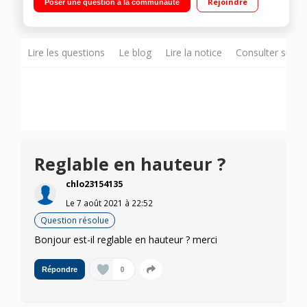
Rejoindre
Poser une question à la communauté
Ready 1 HDMI, 1 Display Port, 1 VGA"
Lire les questions
Le blog
Lire la notice
Consulter sur d
Reglable en hauteur ?
chlo23154135
Le
7 août 2021
à
22:52
Question résolue
Bonjour est-il reglable en hauteur ? merci
0
Répondre