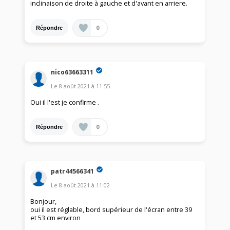
inclinaison de droite à gauche et d'avant en arriere.
0
Répondre
nico63663311
Le
8 août 2021
à
11:55
Oui il l'est je confirme .
0
Répondre
patr44566341
Le
8 août 2021
à
11:02
Bonjour,
oui il est réglable, bord supérieur de l'écran entre 39
et 53 cm environ