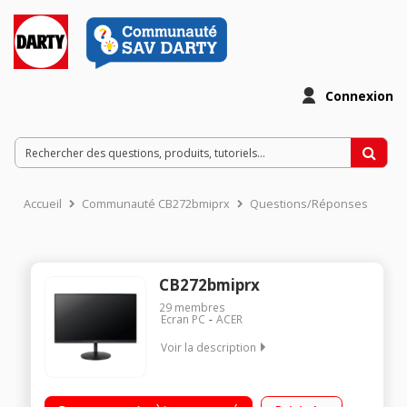
Connexion
Accueil
Communauté CB272bmiprx
Questions/Réponses
CB272bmiprx
29
membres
Ecran PC
ACER
Voir la description
"Ecran 27"" - Full HD - 16/9 - Dalle IPS Résolution 1920 x 1080 -
Full HD 1080p Technologie AMD Radeon™ FreeSync™ - HDR