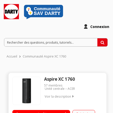
Connexion
Accueil
Communauté Aspire XC 1760
Aspire XC 1760
57
membres
Unité centrale
ACER
Voir la description
Processeur Intel Core™ i3-12100 Carte graphique Intel UHD
RAM 8 Go DDR4 - 512 Go SSD Windows 11 - 2 HDMI - Wifi