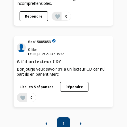
incompréhensibles.
Répondre
0
fleo15885853
0
like
Le
26 juillet 2023
à
15:42
A t'il un lecteur CD?
BonjourJe veux savoir s'il a un lecteur CD car nul
part ils en parlent.Merci
Lire les 5 réponses
Répondre
0
1