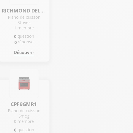
RICHMOND DELUXE GAZ 110CM BLANC - PRICHDX110DFICY
Piano de cuisson
Stoves
1
membre
question
0
réponse
0
Découvrir
CPF9GMR1
Piano de cuisson
Smeg
0
membre
question
0