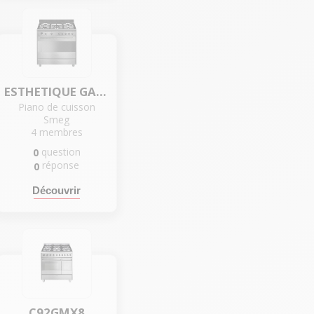
ESTHETIQUE GAZ - SCB91GVX9
Piano de cuisson
Smeg
4
membres
question
0
réponse
0
Découvrir
C92GMX8