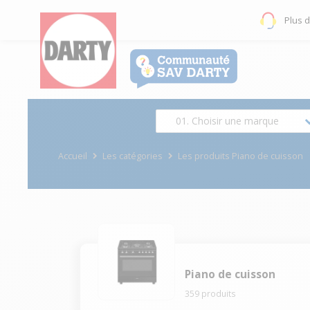
Plus 
01. Choisir une marque
Accueil
Les catégories
Les produits Piano de cuisson
Piano de cuisson
359
produits