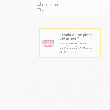
La Germania
Leisure
La Cornue
Mercury
Rosières
Besoin d'une pièce
Schneider
détachée ?
Siemens
Découvrez un vaste choix
de pièces détachées et
Smeg
accéssoires
Stoves
Tecnogas
Thomson
Triomph