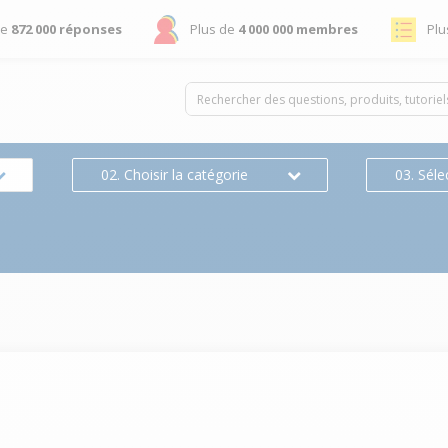
de
872 000 réponses
Plus de
4 000 000 membres
Plu
02. Choisir la catégorie
03. Séle