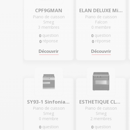
CPF9GMAN
ELAN DELUXE Mixte 110 CM NOIR/CHROME
Piano de cuisson
Piano de cuisson
Smeg
Falcon
3
membres
0
membre
question
question
0
0
réponse
réponse
0
0
Découvrir
Découvrir
SY93-1 Sinfonia 90 Cm
ESTHETIQUE CLASSICA SERIE CONCERTO 90cm MIXTE INOX - BG91CTN9-1
Piano de cuisson
Piano de cuisson
Smeg
Smeg
0
membre
2
membres
question
question
0
0