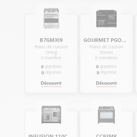
B7GMXI9
GOURMET PGOUR110EIBLK
Piano de cuisson
Piano de cuisson
Smeg
Stoves
0
membre
6
membres
question
question
0
0
réponse
réponse
0
0
Découvrir
Découvrir
INFUSION 110CM MIXTE - INF110DF/-EU
CC93MK