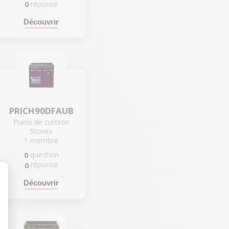
réponse
0
Découvrir
PRICH90DFAUB
Piano de cuisson
Stoves
1
membre
question
0
réponse
0
Découvrir