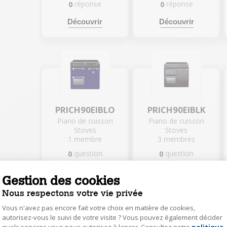
réponse
réponse
0
0
Découvrir
Découvrir
PRICH90EIBLO
PRICH90EIBLK
Piano de cuisson
Piano de cuisson
Stoves
Stoves
1
membre
3
membres
question
question
0
0
réponse
réponse
0
0
Gestion des cookies
Découvrir
Découvrir
Nous respectons votre vie privée
Vous n'avez pas encore fait votre choix en matière de cookies,
autorisez-vous le suivi de votre visite ? Vous pouvez également décider