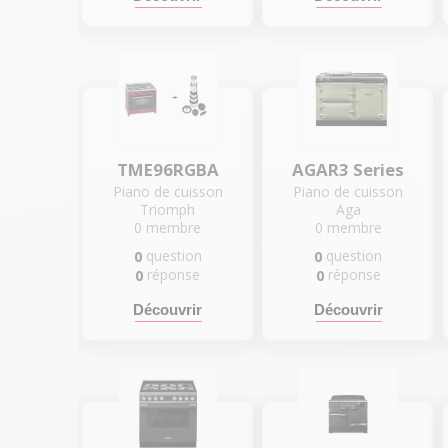
TME96RGBA
AGAR3 Series
Piano de cuisson
Piano de cuisson
Triomph
Aga
0
membre
0
membre
question
question
0
0
réponse
réponse
0
0
Découvrir
Découvrir