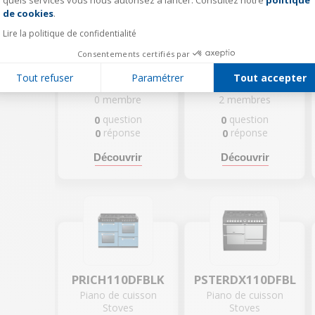
quels services vous nous autorisez à lancer. Consultez notre
politique
Axeptio consent
de cookies
.
Lire la politique de confidentialité
Consentements certifiés par
PRICH110DFAUB
PRICH90EIJAL
Piano de cuisson
Piano de cuisson
Tout refuser
Paramétrer
Tout accepter
Stoves
Stoves
0
membre
2
membres
question
question
0
0
réponse
réponse
0
0
Découvrir
Découvrir
PRICH110DFBLK
PSTERDX110DFBL
Piano de cuisson
Piano de cuisson
Stoves
Stoves