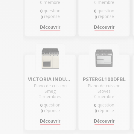
0
membre
0
membre
question
question
0
0
réponse
réponse
0
0
Découvrir
Découvrir
VICTORIA INDUCTION - BM93IBL
PSTERGL100DFBL
Piano de cuisson
Piano de cuisson
Smeg
Stoves
2
membres
0
membre
question
question
0
0
réponse
réponse
0
0
Découvrir
Découvrir