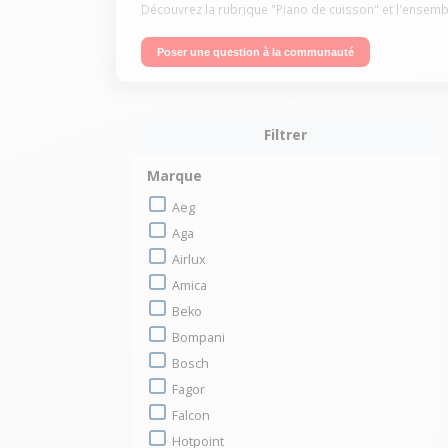
Découvrez la rubrique "Piano de cuisson" et l'ensemb
Poser une question à la communauté
Filtrer
Marque
Aeg
Aga
Airlux
Amica
Beko
Bompani
Bosch
Fagor
Falcon
Hotpoint