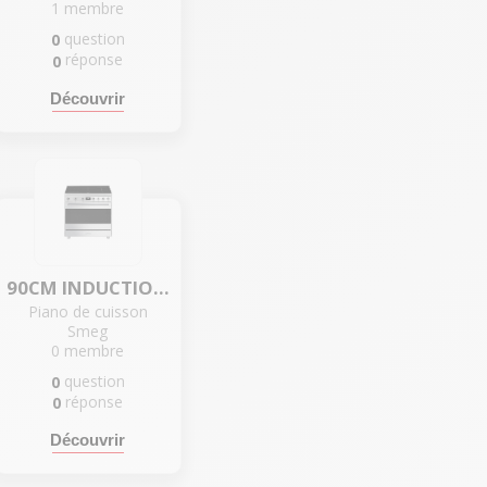
1
membre
question
0
réponse
0
Découvrir
90CM INDUCTION INOX - C9CTXI9-1
Piano de cuisson
Smeg
0
membre
question
0
réponse
0
Découvrir