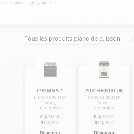
le des contenus qui s'y rattache
Tous les produits piano de cuisson
T
C9GMN9-1
PRICH60EIBLUK
Piano de cuisson
Piano de cuisson
Smeg
Stoves
0
membre
0
membre
question
question
0
0
réponse
réponse
0
0
Découvrir
Découvrir