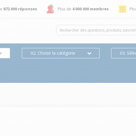
de
872 000 réponses
Plus de
4 000 000 membres
Plu
02. Choisir la catégorie
03. Séle