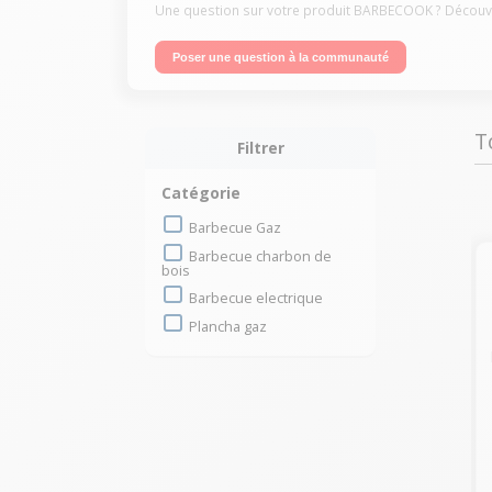
Une question sur votre produit BARBECOOK ? Découvre
Poser une question à la communauté
T
Filtrer
Catégorie
Barbecue Gaz
Barbecue charbon de
bois
Barbecue electrique
Plancha gaz