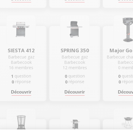
SIESTA 412
SPRING 350
Major Go
Barbecue gaz
Barbecue gaz
Barbecook
Barbecook
Barbec
16
membres
12
membres
0
memb
question
question
quest
1
0
0
réponse
réponse
répo
0
0
0
Découvrir
Découvrir
Découv