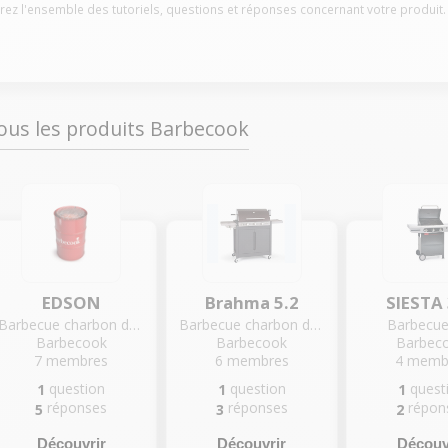
z l'ensemble des tutoriels, questions et réponses concernant votre produit.
ous les produits Barbecook
EDSON
Brahma 5.2
SIESTA
Barbecue charbon de bois
Barbecue charbon de bois
Barbecue
Barbecook
Barbecook
Barbec
7
membres
6
membres
4
memb
question
question
quest
1
1
1
réponses
réponses
répon
5
3
2
Découvrir
Découvrir
Découv