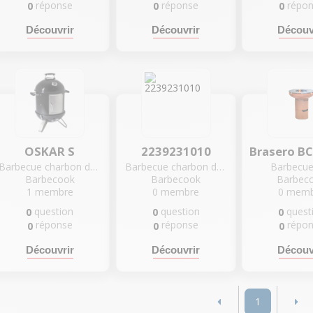
réponse
réponse
répo
0
0
0
Découvrir
Découvrir
Découv
OSKAR S
2239231010
Barbecue charbon de bois
Barbecue charbon de bois
Barbecue
Barbecook
Barbecook
Barbec
1
membre
0
membre
0
memb
question
question
quest
0
0
0
réponse
réponse
répo
0
0
0
Découvrir
Découvrir
Découv
1