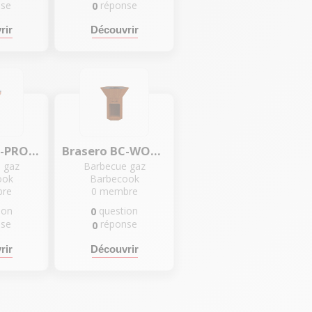
nse
réponse
0
rir
Découvrir
Brasero BC-PRO-134
Brasero BC-WOO-6023 Nestor Original
 gaz
Barbecue gaz
ook
Barbecook
re
0
membre
ion
question
0
nse
réponse
0
rir
Découvrir