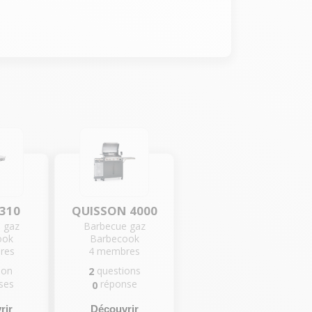
 310
QUISSON 4000
 gaz
Barbecue gaz
ook
Barbecook
res
4
membres
ion
questions
2
ses
réponse
0
rir
Découvrir