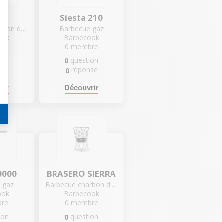
A
Siesta 210
Barbecue charbon de bois
Barbecue gaz
ook
Barbecook
re
0
membre
ion
question
0
nse
réponse
0
rir
Découvrir
0000
BRASERO SIERRA
 gaz
Barbecue charbon de bois
ook
Barbecook
re
0
membre
ion
question
0