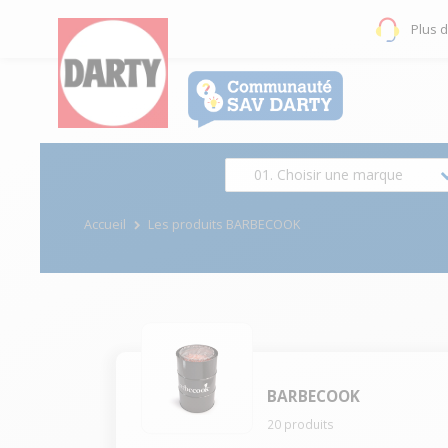
Plus 
01. Choisir une marque
Accueil
Les produits BARBECOOK
BARBECOOK
20
produits