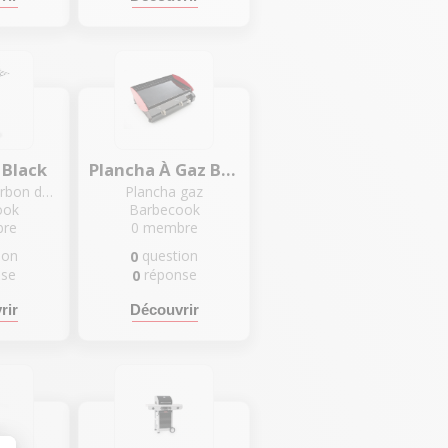
 Black
Plancha À Gaz Barbecook Ninho 2.0
Barbecue charbon de bois
Plancha gaz
ook
Barbecook
re
0
membre
ion
question
0
nse
réponse
0
rir
Découvrir