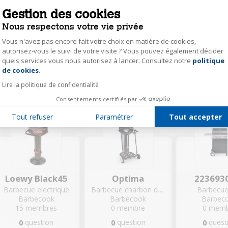
Gestion des cookies
BRASERO RONDA
Barbecue À Gaz SPRING 2002
RIL
Nous respectons votre vie privée
Barbecue charbon de bois
Barbecue gaz
Barbecook
Barbecook
Barbec
Vous n'avez pas encore fait votre choix en matière de cookies,
0
membre
0
membre
0
memb
autorisez-vous le suivi de votre visite ? Vous pouvez également décider
quels services vous nous autorisez à lancer. Consultez notre
politique
Axeptio consent
question
question
quest
0
0
0
de cookies
.
réponse
réponse
répo
0
0
0
Lire la politique de confidentialité
Découvrir
Découvrir
Découv
Consentements certifiés par
Tout refuser
Paramétrer
Tout accepter
Loewy Black45
Optima
223693
Barbecue electrique
Barbecue charbon de bois
Barbecue
Barbecook
Barbecook
Barbec
15
membres
0
membre
0
memb
question
question
quest
0
0
0