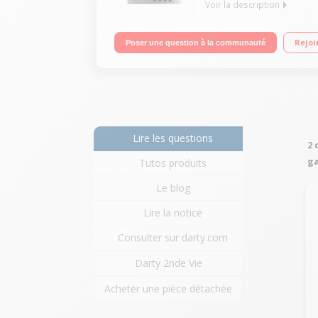
Voir la description
"Surface inox - Largeur 60 cm 4 brûleurs gaz dont 
Rejoi
Poser une question à la communauté
Commandes frontales"
Lire les questions
2 
ga
Tutos produits
Le blog
Lire la notice
Consulter sur darty.com
Darty 2nde Vie
Acheter une pièce détachée