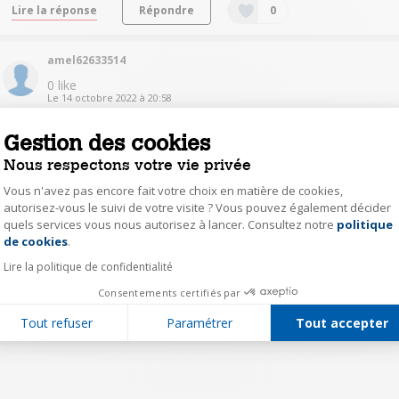
Lire la réponse
Répondre
0
amel62633514
0
like
Le
14 octobre 2022
à
20:58
Installation
Gestion des cookies
Bonjour nous avons acheter une plaque scholtes ce jour et on vient
de se rendre compte que la clé pour changer les injecteurs n'était
Nous respectons votre vie privée
pas fourni est ce normal ?
Vous n'avez pas encore fait votre choix en matière de cookies,
autorisez-vous le suivi de votre visite ? Vous pouvez également décider
Lire les 2 réponses
Répondre
0
quels services vous nous autorisez à lancer. Consultez notre
politique
Axeptio consent
de cookies
.
Lire la politique de confidentialité
1
Consentements certifiés par
Tout refuser
Paramétrer
Tout accepter