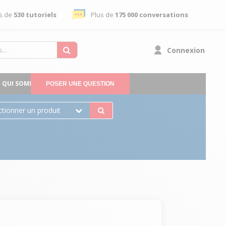
s de
530 tutoriels
Plus de
175 000 conversations
Connexion
QUI SOMMES-NOUS
POSER UNE QUESTION
ctionner un produit