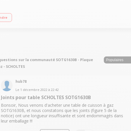
un triple couronne Allumage ""une main"" - Sécurité gaz par thermocouple Grille
ndre
questions sur la communauté SOTG1630B - Plaque
z - SCHOLTES
hub78
Le
1 décembre 2022
à
22:42
Joints pour table SCHOLTES SOTG1630B
Bonsoir, Nous venons d'acheter une table de cuisson à gaz
SOTG1630B, et nous constatons que les joints (figure 5 de la
notice) ont une longueur insuffisante et sont endommagés dans
leur emballage !!!