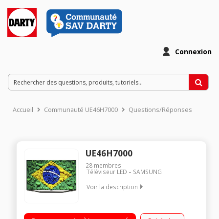
Connexion
Accueil
Communauté UE46H7000
Questions/Réponses
UE46H7000
28
membres
Téléviseur LED
SAMSUNG
Voir la description
Ecran de 116 cm (46") - HDTV 1080p / Rétro-éclairage LED
Micro-Dimming Pro, Quad Core / Technologie 100Hz (CMR