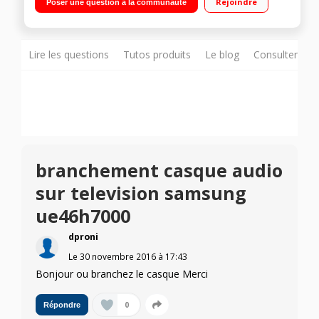
Rejoindre
Poser une question à la communauté
800Hz), Smart TV, Dual Screen / Technologie 3D Active (2
paires de lunettes fournies)
Lire les questions
Tutos produits
Le blog
Consulter sur
branchement casque audio
sur television samsung
ue46h7000
dproni
Le
30 novembre 2016
à
17:43
Bonjour ou branchez le casque Merci
0
Répondre