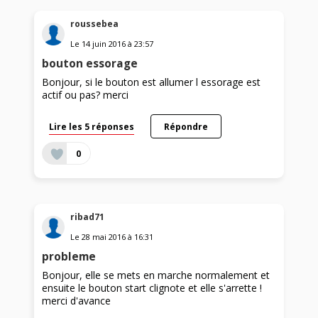
roussebea
Le
14 juin 2016
à
23:57
bouton essorage
Bonjour, si le bouton est allumer l essorage est
actif ou pas? merci
Lire les 5 réponses
Répondre
0
ribad71
Le
28 mai 2016
à
16:31
probleme
Bonjour, elle se mets en marche normalement et
ensuite le bouton start clignote et elle s'arrette !
merci d'avance