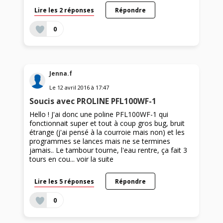
Lire les 2 réponses
Répondre
0
Jenna.f
Le
12 avril 2016
à
17:47
Soucis avec PROLINE PFL100WF-1
Hello ! J'ai donc une poline PFL100WF-1 qui
fonctionnait super et tout à coup gros bug, bruit
étrange (j'ai pensé à la courroie mais non) et les
programmes se lances mais ne se termines
jamais.. Le tambour tourne, l'eau rentre, ça fait 3
tours en cou...
voir la suite
Lire les 5 réponses
Répondre
0