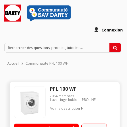
Connexion
Accueil
Communauté PFL 100 WF
PFL 100 WF
2084
membres
Lave Linge hublot
PROLINE
Voir la description
Capacité 5 kg (tambour 42 L) - Classe A+ Essorage 1000
tours/min 15 programmes de lavage