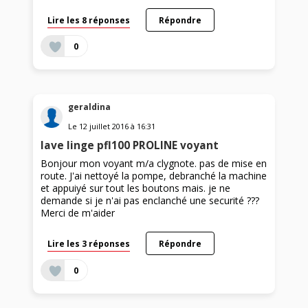
Lire les 8 réponses
Répondre
0
geraldina
Le
12 juillet 2016
à
16:31
lave linge pfl100 PROLINE voyant
Bonjour mon voyant m/a clygnote. pas de mise en
route. J'ai nettoyé la pompe, debranché la machine
et appuiyé sur tout les boutons mais. je ne
demande si je n'ai pas enclanché une securité ???
Merci de m'aider
Lire les 3 réponses
Répondre
0