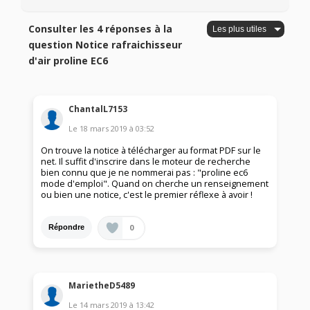
Consulter les 4 réponses à la
question Notice rafraichisseur
d'air proline EC6
ChantalL7153
Le
18 mars 2019
à
03:52
On trouve la notice à télécharger au format PDF sur le
net. Il suffit d'inscrire dans le moteur de recherche
bien connu que je ne nommerai pas : "proline ec6
mode d'emploi". Quand on cherche un renseignement
ou bien une notice, c'est le premier réflexe à avoir !
0
Répondre
MarietheD5489
Le
14 mars 2019
à
13:42