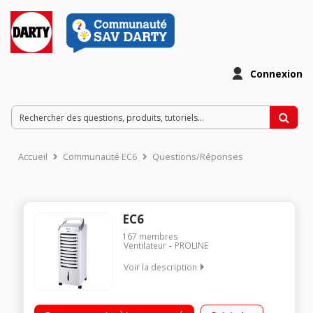
Connexion
Accueil
Communauté EC6
Questions/Réponses
EC6
167
membres
Ventilateur
PROLINE
Voir la description
Ventilateur, brumisateur, humidificateur et ioniseur Débit d'air
: 260 m³/h - Débit vapeur : 300 mL/h 2 accumulateurs de froid 3