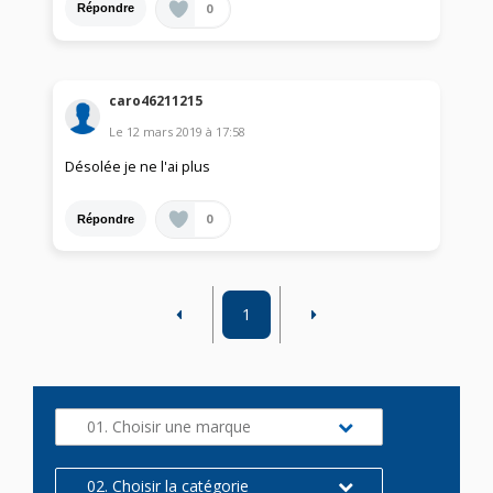
0
Répondre
caro46211215
Le
12 mars 2019
à
17:58
Désolée je ne l'ai plus
0
Répondre
1
01. Choisir une marque
02. Choisir la catégorie