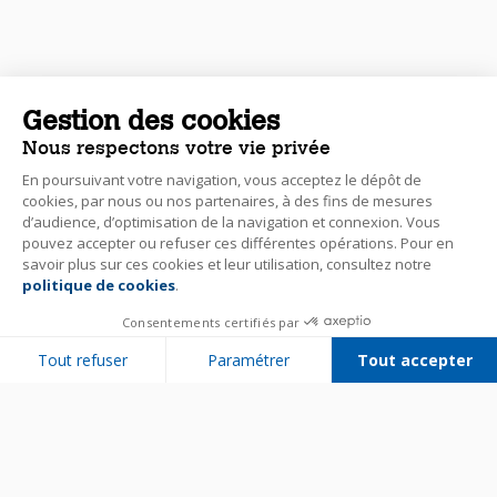
Gestion des cookies
Nous respectons votre vie privée
En poursuivant votre navigation, vous acceptez le dépôt de
cookies, par nous ou nos partenaires, à des fins de mesures
d’audience, d’optimisation de la navigation et connexion. Vous
pouvez accepter ou refuser ces différentes opérations. Pour en
savoir plus sur ces cookies et leur utilisation, consultez notre
politique de cookies
.
Consentements certifiés par
Tout refuser
Paramétrer
Tout accepter
Plateforme de Gestion du Consentement : Personnalisez vos Options
Axeptio consent
Notre plateforme vous permet d'adapter et de gérer vos paramètres de 