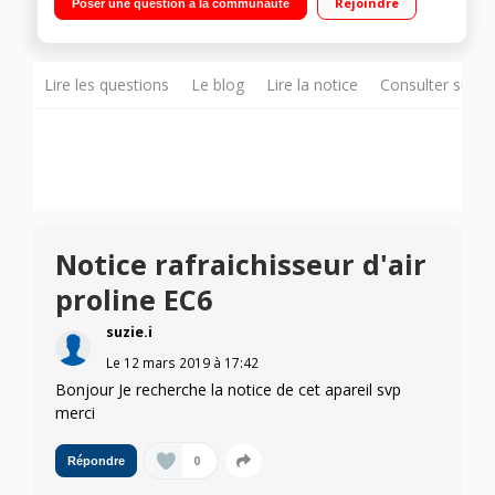
Rejoindre
Poser une question à la communauté
vitesses - Minuterie jusqu'à 7 heures
Lire les questions
Le blog
Lire la notice
Consulter sur d
Notice rafraichisseur d'air
proline EC6
suzie.i
Le
12 mars 2019
à
17:42
Bonjour Je recherche la notice de cet apareil svp
merci
0
Répondre