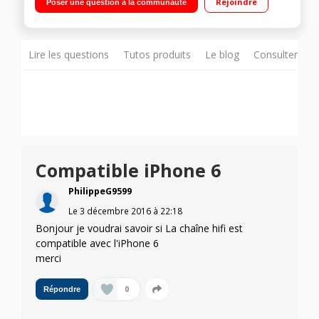
Rejoindre
Poser une question à la communauté
iPod Connectivité sans Bluetooth - Accroche murale intégrée
Lire les questions
Tutos produits
Le blog
Consulter sur
Compatible iPhone 6
PhilippeG9599
Le
3 décembre 2016
à
22:18
Bonjour je voudrai savoir si La chaîne hifi est
compatible avec l'iPhone 6
merci
0
Répondre