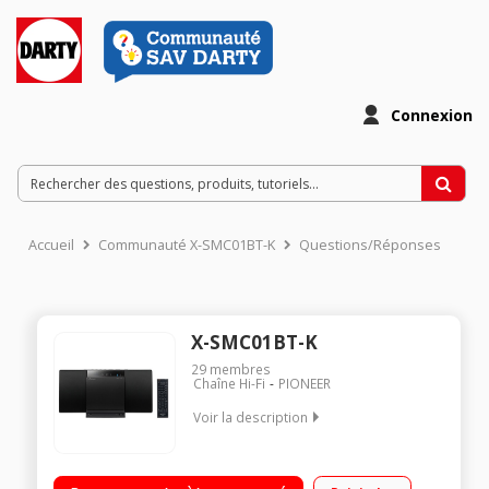
Connexion
Accueil
Communauté X-SMC01BT-K
Questions/Réponses
X-SMC01BT-K
29
membres
Chaîne Hi-Fi
PIONEER
Voir la description
Puissance sonore 2 x 10 Watts RMS Lecteur CD compatible
MP3/WMA - Tuner FM RDS Port USB compatible iPod / iPhone /