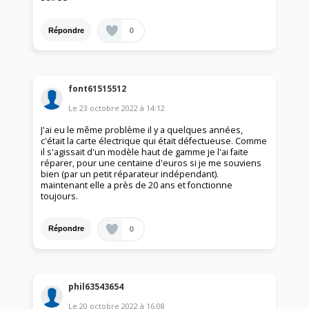
0
Répondre
font61515512
Le
23 octobre 2022
à
14:12
J'ai eu le même problème il y a quelques années,
c'était la carte électrique qui était défectueuse. Comme
il s'agissait d'un modèle haut de gamme je l'ai faite
réparer, pour une centaine d'euros si je me souviens
bien (par un petit réparateur indépendant).
maintenant elle a près de 20 ans et fonctionne
toujours.
0
Répondre
phil63543654
Le
20 octobre 2022
à
16:08