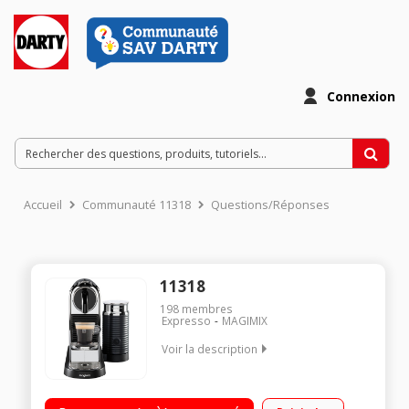
Connexion
Accueil
Communauté 11318
Questions/Réponses
11318
198
membres
Expresso
MAGIMIX
Voir la description
2 tailles de tasse : Espresso et Lungo Un assortiment de
capsules offert Mousseur à lait Aeroccino3 intégré Mode