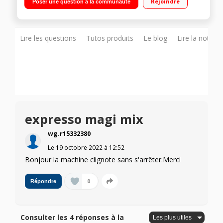
Rejoindre
Poser une question à la communauté
économie d'énergie avec arrêt automatique après 9 minutes
d'inutilisation
Lire les questions
Tutos produits
Le blog
Lire la notice
expresso magi mix
wg.r15332380
Le
19 octobre 2022
à
12:52
Bonjour la machine clignote sans s'arrêter.Merci
0
Répondre
Consulter les 4 réponses à la