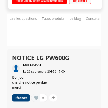
Rejoindre
Poser une question à la communauté
USB HDMI - VGA - USB - HP intégrés
Lire les questions
Tutos produits
Le blog
Consulter sur
NOTICE LG PW600G
LMTLECHAT
Le
26 septembre 2016
à
17:00
Bonjour
cherche notice perdue
merci
0
Répondre