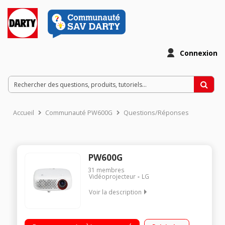
Connexion
Accueil
Communauté PW600G
Questions/Réponses
PW600G
31
membres
Vidéoprojecteur
LG
Voir la description
Vidéoprojecteur LED ultra portable WXGA (1280x800) - 600
Lumens Lecture de fichiers multimédia et bureautiques via