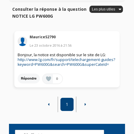
Consulter la réponse à la question
NOTICE LG PW600G
MauriceS2790
Le
23 octobre 2016
à
21:56
Bonjour, la notice est disponible sur le site de LG:
http://www.lg.com/fr/support/telechargement-guides?
keyword=PW600G&search=PW600G&superCateId=
0
Répondre
1