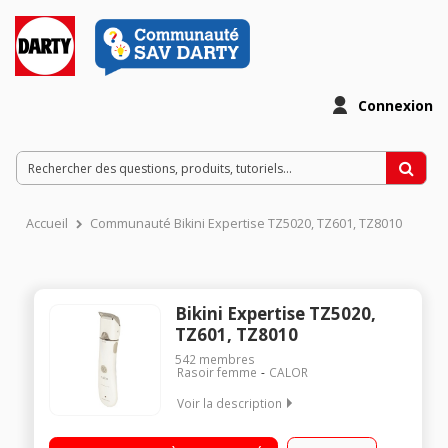
Connexion
Accueil
Communauté Bikini Expertise TZ5020, TZ601, TZ8010
Bikini Expertise TZ5020,
TZ601, TZ8010
542
membres
Rasoir femme
CALOR
Voir la description
Tondeuse bikini / Rechargeable / 5 hauteurs de coupe /
Système vision