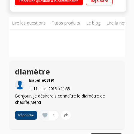
Rejoindre
Poser une question à la communauté
Lire les questions
Tutos produits
Le blog
Lire la notice
diamètre
IsabelleC3191
Le
11 juillet 2015
à
11:35
Bonjour, je désirerais connaître le diamètre de
chauffe.Merci
0
Répondre