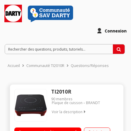
Connexion
Accueil
Communauté TI2010R
Questions/Réponses
TI2010R
90
membres
Plaque de cuisson
BRANDT
Voir la description
Table à induction 1 foyer - 2000 W - 1 foyer - 10 niveaux de
cuisson - Minuterie Touches de cuisson pré-programmé