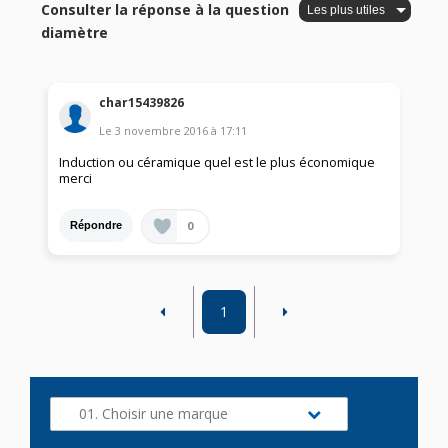
Consulter la réponse à la question
diamètre
char15439826
Le
3 novembre 2016
à
17:11
Induction ou céramique quel est le plus économique
merci
0
Répondre
1
01. Choisir une marque