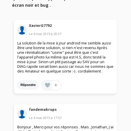
écran noir et bug .
XavierG7792
Le
4 mai 2015
à
20:37
La solution de la mise à jour android me semble aussi
être une bonne solution, si rien n'est revenu Après
une réinitialisation "usine" peut être que c'est
l'appareil photo lui même qui est H.S, donc testé la
mise à jour. Sinon un ptit passage au SAV pour un
DIAG rapide serait bien aussi car nous ne sommes que
des Amateur en quelque sorte :-) . cordialement .
0
Répondre
fandemakrups
Le
4 mai 2015
à
17:57
Bonjour , Merci pour vos réponses . Mais , Jonathan, j'ai