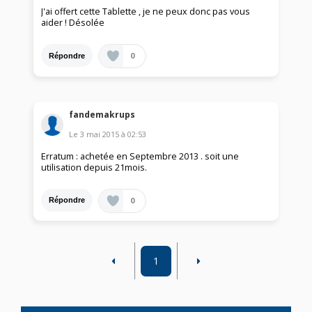
J'ai offert cette Tablette , je ne peux donc pas vous
aider ! Désolée
0
Répondre
fandemakrups
Le
3 mai 2015
à
02:53
Erratum : achetée en Septembre 2013 . soit une
utilisation depuis 21mois.
0
Répondre
1