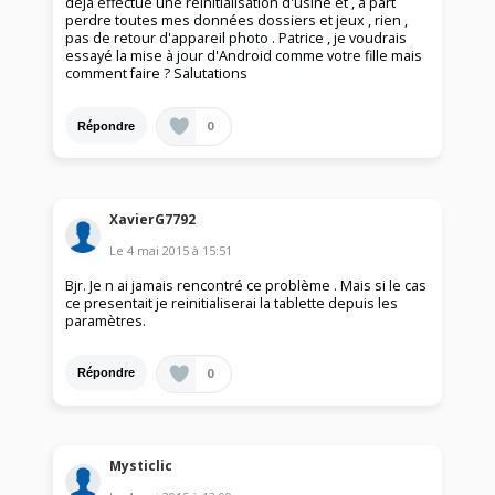
déjà effectué une réinitialisation d'usine et , à part
perdre toutes mes données dossiers et jeux , rien ,
pas de retour d'appareil photo . Patrice , je voudrais
essayé la mise à jour d'Android comme votre fille mais
comment faire ? Salutations
0
Répondre
XavierG7792
Le
4 mai 2015
à
15:51
Bjr. Je n ai jamais rencontré ce problème . Mais si le cas
ce presentait je reinitialiserai la tablette depuis les
paramètres.
0
Répondre
Mysticlic