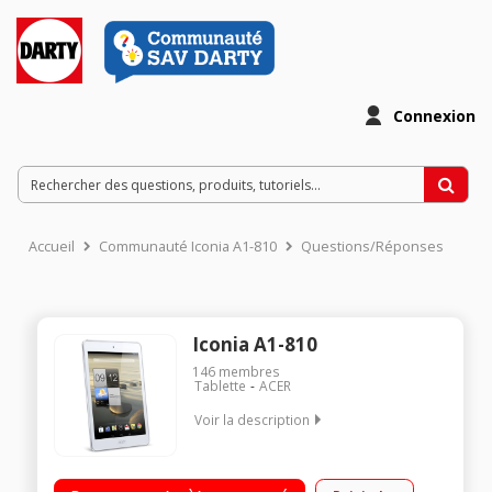
Connexion
Accueil
Communauté Iconia A1-810
Questions/Réponses
Iconia A1-810
146
membres
Tablette
ACER
Voir la description
Ecran capacitif 7,9" (20,06 cm) / Processeur Intel Dual Core
Atom Z2560 1,6 GHz / Mémoire interne 16 Go - Port MicroSD /