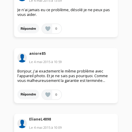
Le
4 mai 2015
à
13:09
Je n'ai jamais eu ce problème, désolé je ne peux pas
vous aider.
0
Répondre
aniore85
Le
4 mai 2015
à
10:59
Bonjour, j'ai exactement le même problème avec
l'appareil photo. Et je ne sais pas pourquoi. Comme
vous malheureusement la garantie est terminée...
0
Répondre
ElianeL4898
Le
4 mai 2015
à
10:09