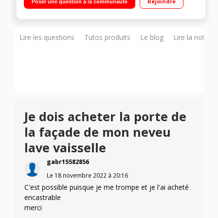
Rejoindre
Poser une question à la communauté
heures Programme 6ème Sens - Option PowerClean Pro -
Système Natural Dry - Programme Silence 43 dB
Lire les questions
Tutos produits
Le blog
Lire la notice
Je dois acheter la porte de
la façade de mon neveu
lave vaisselle
gabr15582856
Le
18 novembre 2022
à
20:16
C'est possible puisque je me trompe et je l'ai acheté
encastrable
merci