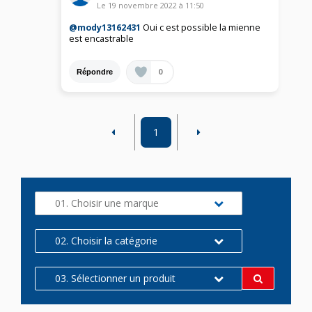
Le
19 novembre 2022
à
11:50
@mody13162431
Oui c est possible la mienne
est encastrable
0
Répondre
1
01. Choisir une marque
02. Choisir la catégorie
03. Sélectionner un produit