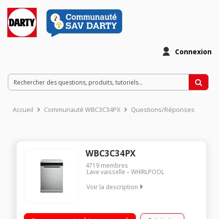
Connexion
Accueil
Communauté WBC3C34PX
Questions/Réponses
WBC3C34PX
4719
membres
Lave vaisselle
WHIRLPOOL
Voir la description
Largeur 60 cm (14 couverts) - 44dB - Classe énergétique D
Consommation d'eau 9.5 L/cycle Départ différé de 1 h à 24