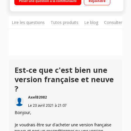
Rejoindre
Poser une question à la communauté
cœurs Appareil photo 12Mp
Lire les questions
Tutos produits
Le blog
Consulter sur
Est-ce que c'est bien une
version française et neuve
?
AxelB2082
Le
23 avril 2021
à
21:07
Bonjour,
Je voudrais être sur d'acheter une version française
neuve et non un reconditionner ou une version