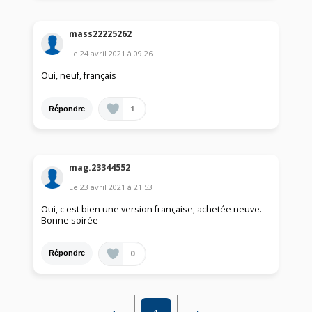
mass22225262
Le
24 avril 2021
à
09:26
Oui, neuf, français
1
Répondre
mag.23344552
Le
23 avril 2021
à
21:53
Oui, c'est bien une version française, achetée neuve.
Bonne soirée
0
Répondre