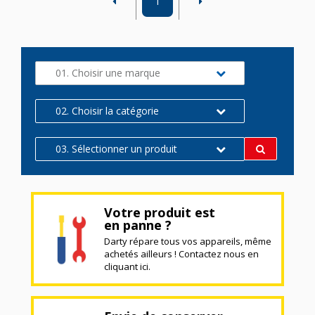
1
01. Choisir une marque
02. Choisir la catégorie
03. Sélectionner un produit
Votre produit est
en panne ?
Darty répare tous vos appareils, même
achetés ailleurs ! Contactez nous en
cliquant ici.