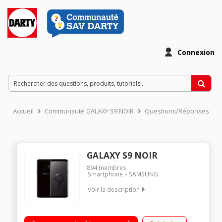
Connexion
Accueil
Communauté GALAXY S9 NOIR
Questions/Réponses
GALAXY S9 NOIR
894
membres
Smartphone
SAMSUNG
Voir la description
OS Android - 64Go de ROM, 4Go de RAM Écran tactile 5,8''
(14,7 cm) - Quad HD+ 2960 x 1440 pixels Processeur huit-