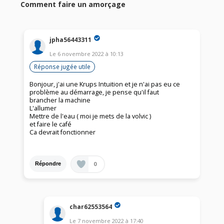
Comment faire un amorçage
jpha56443311
Le
6 novembre 2022
à
10:13
Réponse jugée utile
Bonjour, j'ai une Krups Intuition et je n'ai pas eu ce
problème au démarrage, je pense qu'il faut
brancher la machine
L'allumer
Mettre de l'eau ( moi je mets de la volvic )
et faire le café
Ca devrait fonctionner
0
Répondre
char62553564
Le
7 novembre 2022
à
17:40