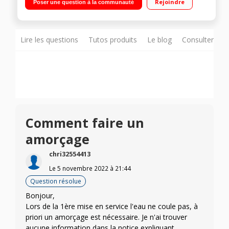
Rejoindre
Poser une question à la communauté
11 boissons pré-enregistrées (espresso, cappuccino, latte,
thé…) - Système lait intégré TOUJOURS PROPRE : Système
automatique de nettoyage, bac à marc de café, bac récolte-
goutte anti-débordement PERSONNALISÉE : Volume de la
boisson, intensité, 5 finesses de mouture, température, 2
Lire les questions
Tutos produits
Le blog
Consulter sur
tasses en simultané
Comment faire un
amorçage
chri32554413
Le
5 novembre 2022
à
21:44
Question résolue
Bonjour,
Lors de la 1ère mise en service l'eau ne coule pas, à
priori un amorçage est nécessaire. Je n'ai trouver
aucune information dans la notice expliquant