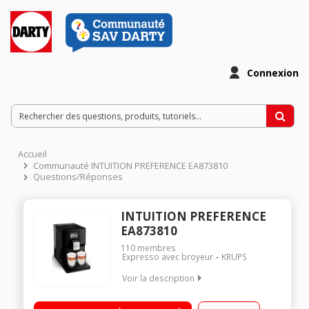
Connexion
Accueil
Communauté INTUITION PREFERENCE EA873810
Questions/Réponses
INTUITION PREFERENCE
EA873810
110
membres
Expresso avec broyeur
KRUPS
Voir la description
CAFE TOUJOURS PARFAIT : Machine à café à grain avec broyeur
pour des cafés de qualité professionnelle TOUJOURS PRETE :