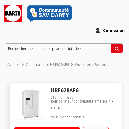
Connexion
Accueil
Communauté HRF628AF6
Questions/Réponses
HRF628AF6
616
membres
Réfrigerateur congelateur américain
HAIER
Voir la description
Volume 567L - Dimensions 179.0x90.8x69.0 cm - Classe G -
41dB Réfrigérateur Froid ventilé 372L Congélateur Froid