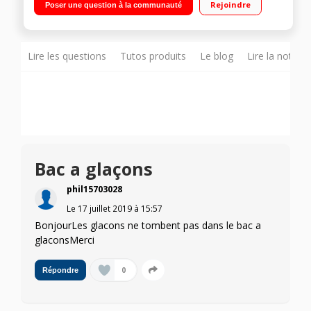
Rejoindre
Poser une question à la communauté
ventilé 195L Distributeur d'eau fraîche, glaçons et glace pilée
Lire les questions
Tutos produits
Le blog
Lire la notice
Bac a glaçons
phil15703028
Le
17 juillet 2019
à
15:57
BonjourLes glacons ne tombent pas dans le bac a
glaconsMerci
0
Répondre