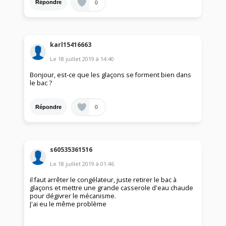
0
Répondre
karl15416663
Le
18 juillet 2019
à
14:40
Bonjour, est-ce que les glaçons se forment bien dans
le bac ?
0
Répondre
s60535361516
Le
18 juillet 2019
à
01:46
il faut arrêter le congélateur, juste retirer le bac à
glaçons et mettre une grande casserole d'eau chaude
pour dégivrer le mécanisme.
J'ai eu le même problème