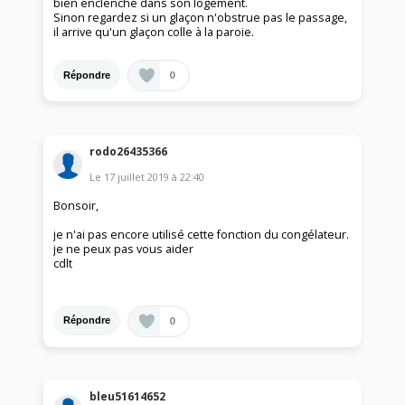
bien enclenché dans son logement.
Sinon regardez si un glaçon n'obstrue pas le passage,
il arrive qu'un glaçon colle à la paroie.
0
Répondre
rodo26435366
Le
17 juillet 2019
à
22:40
Bonsoir,
je n'ai pas encore utilisé cette fonction du congélateur.
je ne peux pas vous aider
cdlt
0
Répondre
bleu51614652