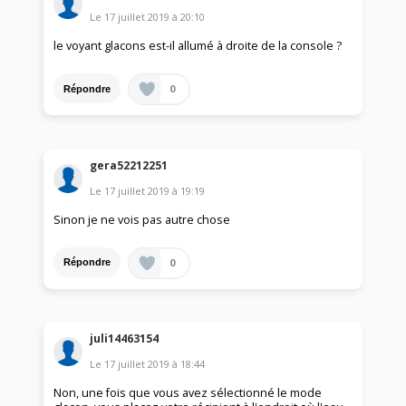
Le
17 juillet 2019
à
20:10
le voyant glacons est-il allumé à droite de la console ?
0
Répondre
gera52212251
Le
17 juillet 2019
à
19:19
Sinon je ne vois pas autre chose
0
Répondre
juli14463154
Le
17 juillet 2019
à
18:44
Non, une fois que vous avez sélectionné le mode