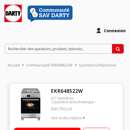
Connexion
Accueil
Communauté EKR648522W
Questions/Réponses
EKR648522W
317
membres
Cuisinière vitrocéramique
ELECTROLUX
Voir la description
Largeur 60 cm - Table gaz + électrique 3 foyers gaz + 1 foyer
électrique Nettoyage par pyrolyse avec porte froide Four 54 L