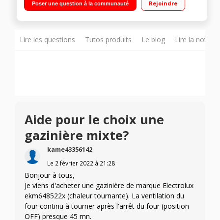
Rejoindre
Poser une question à la communauté
à chaleur tournante (chaleur pulsée)
Lire les questions
Tutos produits
Le blog
Lire la notice
Aide pour le choix une
gazinière mixte?
kame43356142
Le
2 février 2022
à
21:28
Bonjour à tous,
Je viens d'acheter une gazinière de marque Electrolux
ekm648522x (chaleur tournante). La ventilation du
four continu à tourner après l'arrêt du four (position
OFF) presque 45 mn.