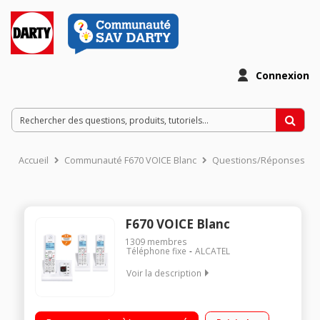
Connexion
Accueil
Communauté F670 VOICE Blanc
Questions/Réponses
F670 VOICE Blanc
1309
membres
Téléphone fixe
ALCATEL
Voir la description
Fonction blocage Appels : possibilité de ne pas être dérangé
par des appels publicitaires indésirables ! Blocage possible