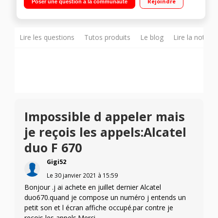
Rejoindre
Poser une question à la communauté
pendant l'appel. Touche dédiée Répondeur enregistreur
simple avec pilotage sur la base et compteur de message. 3
touches de mémoires directes pour appeler vos contacts
préférés. De plus le répertoire des contacts est partagé entre
les 2 combinés. Pack 3 combinés permettant de mettre un
Lire les questions
Tutos produits
Le blog
Lire la notice
combiné supplémentaires dans différentes pièces de la
maison. Une prise de courant suffit pour le chargeur !
Impossible d appeler mais
je reçois les appels:Alcatel
duo F 670
Gigi52
Le
30 janvier 2021
à
15:59
Bonjour .j ai achete en juillet dernier Alcatel
duo670.quand je compose un numéro j entends un
petit son et l écran affiche occupé.par contre je
reçois les appels.Merci