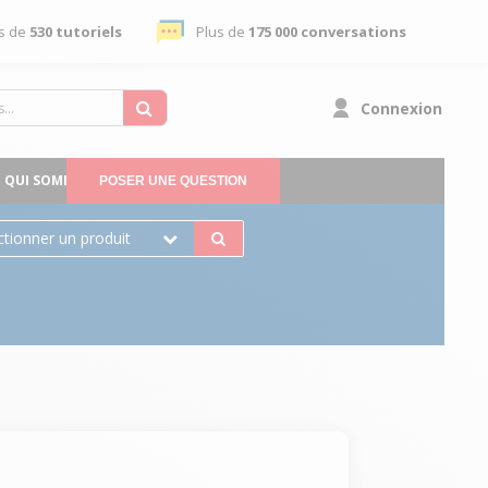
s de
530 tutoriels
Plus de
175 000 conversations
Connexion
QUI SOMMES-NOUS
POSER UNE QUESTION
ctionner un produit