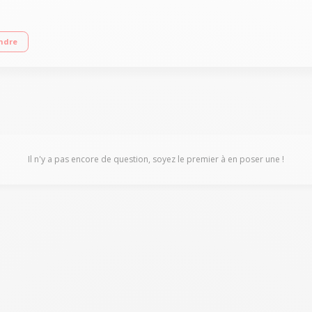
11,6" / Mémoire vive 4 Go / Mémoire Flash 256 Go Caméra FaceTime HD - Clavier 
ndre
Il n'y a pas encore de question, soyez le premier à en poser une !