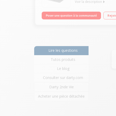
Voir la description
Processeur Bicoeur Intel Core i5 à 1,4 GHz Ecran 
Rejoi
Poser une question à la communauté
et Bluetooth 4.0
Lire les questions
Tutos produits
Le blog
Consulter sur darty.com
Darty 2nde Vie
Acheter une pièce détachée