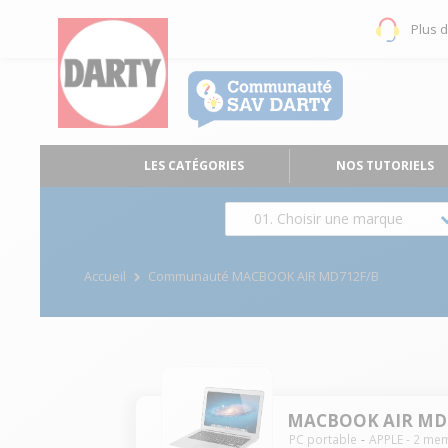
Plus 
LES CATÉGORIES
NOS TUTORIELS
01. Choisir une marque
Accueil
Communauté MACBOOK AIR MD712F/B
MACBOOK AIR MD
PC portable
APPLE
-
2
mem