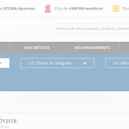
de
872 000 réponses
Plus de
4 000 000 membres
Plu
NOS ARTICLES
NOS ENGAGEMENTS
02. Choisir la catégorie
03. Séle
712F/B
bres