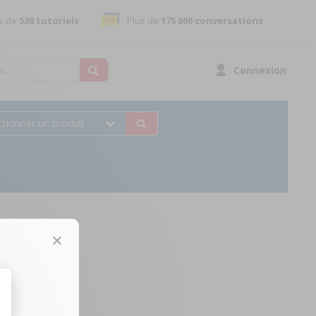
s de
530 tutoriels
Plus de
175 000 conversations
Connexion
ctionner un produit