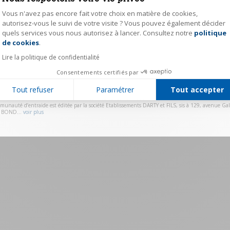
Vous n'avez pas encore fait votre choix en matière de cookies,
Mot de passe
autorisez-vous le suivi de votre visite ? Vous pouvez également décider
quels services vous nous autorisez à lancer. Consultez notre
politique
Axeptio consent
Se souvenir de moi
Mot de passe ou
de cookies
.
Lire la politique de confidentialité
Valider
Consentements certifiés par
Vous n'avez pas de compte ?
Cliquez ici pour vous ins
Tout refuser
Paramétrer
Tout accepter
munauté d’entraide est éditée par la société Etablissements DARTY et FILS, sis à 129, avenue Gall
 BOND...
voir plus