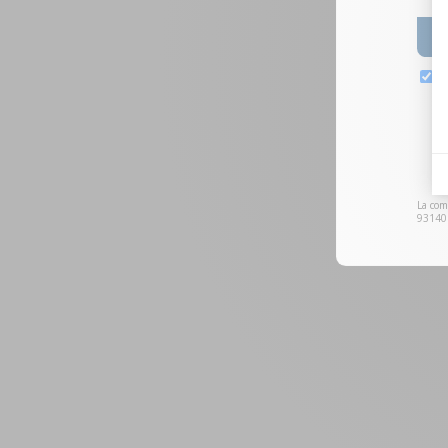
La com
93140