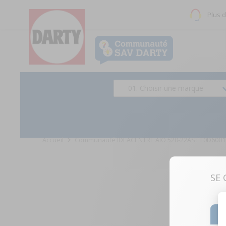
Plus 
01. Choisir une marque
Accueil
Communauté IDEACENTRE AIO 520-22AST F0D600
SE